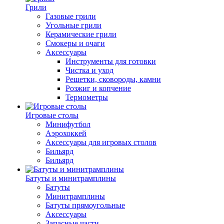
Грили
Газовые грили
Угольные грили
Керамические грили
Смокеры и очаги
Аксессуары
Инструменты для готовки
Чистка и уход
Решетки, сковороды, камни
Розжиг и копчение
Термометры
Игровые столы
Минифутбол
Аэрохоккей
Аксессуары для игровых столов
Бильяpд
Бильяpд
Батуты и минитрамплины
Батуты
Минитрамплины
Батуты прямоугольные
Аксессуары
Запасные части