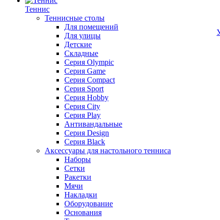
Теннис
Теннисные столы
Для помещений
Для улицы
Детские
Складные
Серия Olympic
Серия Game
Серия Compact
Серия Sport
Серия Hobby
Серия City
Серия Play
Антивандальные
Серия Design
Серия Black
Аксессуары для настольного тенниса
Наборы
Сетки
Ракетки
Мячи
Накладки
Оборудование
Основания