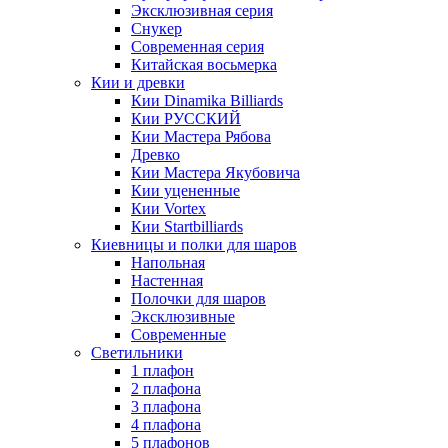
Эксклюзивная серия
Снукер
Современная серия
Китайская восьмерка
Кии и древки
Кии Dinamika Billiards
Кии РУССКИЙ
Кии Мастера Рябова
Древко
Кии Мастера Якубовича
Кии уцененные
Кии Vortex
Кии Startbilliards
Киевницы и полки для шаров
Напольная
Настенная
Полочки для шаров
Эксклюзивные
Современные
Светильники
1 плафон
2 плафона
3 плафона
4 плафона
5 плафонов