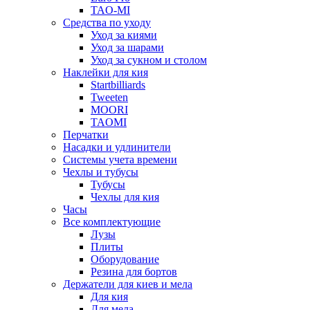
TAO-MI
Средства по уходу
Уход за киями
Уход за шарами
Уход за сукном и столом
Наклейки для кия
Startbilliards
Tweeten
MOORI
TAOMI
Перчатки
Насадки и удлинители
Системы учета времени
Чехлы и тубусы
Тубусы
Чехлы для кия
Часы
Все комплектующие
Лузы
Плиты
Оборудование
Резина для бортов
Держатели для киев и мела
Для кия
Для мела