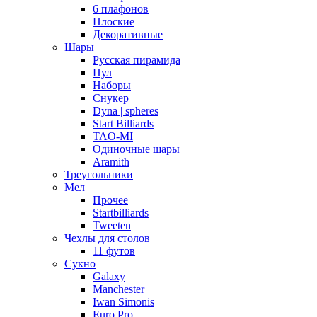
6 плафонов
Плоские
Декоративные
Шары
Русская пирамида
Пул
Наборы
Снукер
Dyna | spheres
Start Billiards
TAO-MI
Одиночные шары
Aramith
Треугольники
Мел
Прочее
Startbilliards
Tweeten
Чехлы для столов
11 футов
Сукно
Galaxy
Manchester
Iwan Simonis
Euro Pro