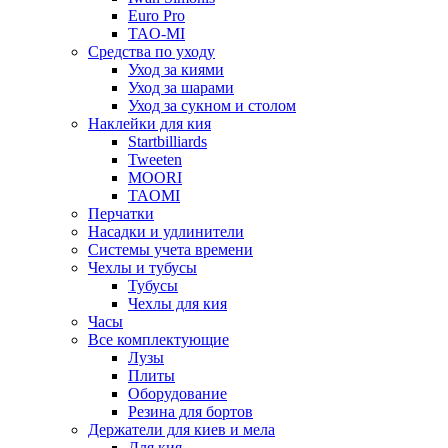
Euro Pro
TAO-MI
Средства по уходу
Уход за киями
Уход за шарами
Уход за сукном и столом
Наклейки для кия
Startbilliards
Tweeten
MOORI
TAOMI
Перчатки
Насадки и удлинители
Системы учета времени
Чехлы и тубусы
Тубусы
Чехлы для кия
Часы
Все комплектующие
Лузы
Плиты
Оборудование
Резина для бортов
Держатели для киев и мела
Для кия