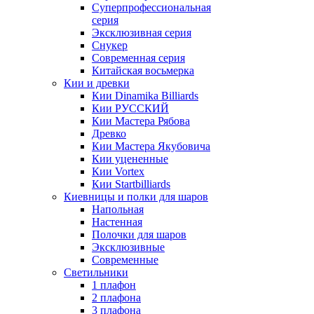
Суперпрофессиональная
серия
Эксклюзивная серия
Снукер
Современная серия
Китайская восьмерка
Кии и древки
Кии Dinamika Billiards
Кии РУССКИЙ
Кии Мастера Рябова
Древко
Кии Мастера Якубовича
Кии уцененные
Кии Vortex
Кии Startbilliards
Киевницы и полки для шаров
Напольная
Настенная
Полочки для шаров
Эксклюзивные
Современные
Светильники
1 плафон
2 плафона
3 плафона