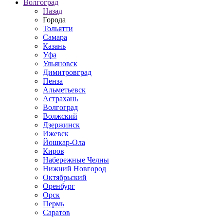
Волгоград
Назад
Города
Тольятти
Самара
Казань
Уфа
Ульяновск
Димитровград
Пенза
Альметьевск
Астрахань
Волгоград
Волжский
Дзержинск
Ижевск
Йошкар-Ола
Киров
Набережные Челны
Нижний Новгород
Октябрьский
Оренбург
Орск
Пермь
Саратов