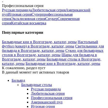
-
Профессиональная серия
Русская пирамида
Любительская серия
Американский
пул
Игровая серия
Суперпрофессиональная
серия
Эксклюзивная серия
Снукер
Современная
серия
Китайская восьмерка
Популярные категории
Бильярдные кии в Волгограде, каталог, цены
Настольный
футбол (кикер) в Волгограде, каталог, цены
Светильники для
бильярда в Волгограде, каталог, цены
Сукно для бильярдных
столов в Волгограде, каталог, цены
Шары для бильярда в
Волгограде, каталог, цены
Бильярдные столы в Волгограде,
каталог, цены
Бильярдные кии в Волгограде, каталог, цены
К сожалению, раздел пуст
В данный момент нет активных товаров
Бильярд
Бильярдные столы
Русская пирамида
Любительская серия
Профессиональная серия
Американский пул
Игровая серия