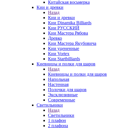
Китайская восьмерка
Кии и древки
Назад
Кии и древки
Кии Dinamika Billiards
Кии РУССКИЙ
Кии Мастера Рябова
Древко
Кии Мастера Якубовича
Кии уцененные
Кии Vortex
Кии Startbilliards
Киевницы и полки для шаров
Назад
Киевницы и полки для шаров
Напольная
Настенная
Полочки для шаров
Эксклюзивные
Современные
Светильники
Назад
Светильники
1 плафон
2 плафона