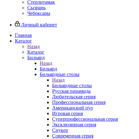
Стерлитамак
Сызрань
Чебоксары
Личный кабинет
Главная
Каталог
Назад
Каталог
Бильярд
Назад
Бильярд
Бильярдные столы
Назад
Бильярдные столы
Русская пирамида
Любительская серия
Профессиональная серия
Американский пул
Игровая серия
Суперпрофессиональная серия
Эксклюзивная серия
Снукер
Современная серия