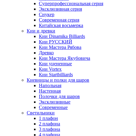
Суперпрофессиональная серия
Эксклюзивная серия
Снукер
Современная серия
Китайская восьмерка
Кии и древки
Кии Dinamika Billiards
Кии РУССКИЙ
Кии Мастера Рябова
Древко
Кии Мастера Якубовича
Кии уцененные
Кии Vortex
Кии Startbilliards
Киевницы и полки для шаров
Напольная
Настенная
Полочки для шаров
Эксклюзивные
Современные
Светильники
1 плафон
2 плафона
3 плафона
4 плафона