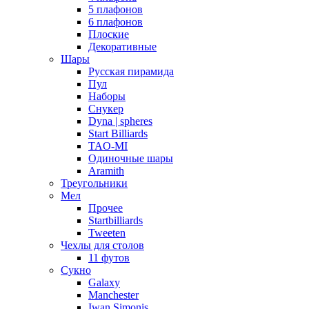
5 плафонов
6 плафонов
Плоские
Декоративные
Шары
Русская пирамида
Пул
Наборы
Снукер
Dyna | spheres
Start Billiards
TAO-MI
Одиночные шары
Aramith
Треугольники
Мел
Прочее
Startbilliards
Tweeten
Чехлы для столов
11 футов
Сукно
Galaxy
Manchester
Iwan Simonis