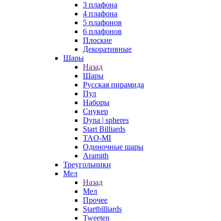
3 плафона
4 плафона
5 плафонов
6 плафонов
Плоские
Декоративные
Шары
Назад
Шары
Русская пирамида
Пул
Наборы
Снукер
Dyna | spheres
Start Billiards
TAO-MI
Одиночные шары
Aramith
Треугольники
Мел
Назад
Мел
Прочее
Startbilliards
Tweeten