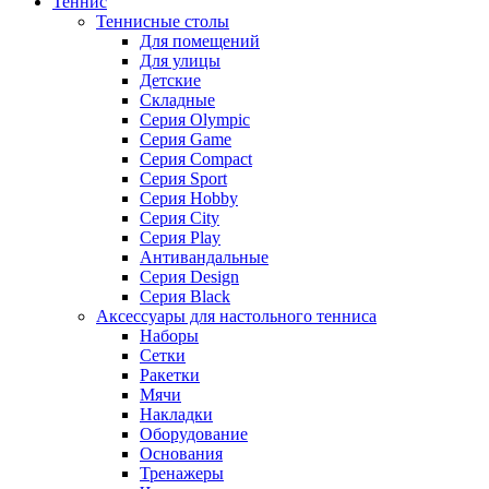
Теннис
Теннисные столы
Для помещений
Для улицы
Детские
Складные
Серия Olympic
Серия Game
Серия Compact
Серия Sport
Серия Hobby
Серия City
Серия Play
Антивандальные
Серия Design
Серия Black
Аксессуары для настольного тенниса
Наборы
Сетки
Ракетки
Мячи
Накладки
Оборудование
Основания
Тренажеры