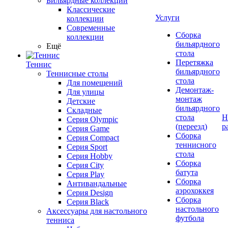
Бильярдные коллекции
Классические
Услуги
коллекции
Современные
Сборка
коллекции
бильярдного
Ещё
стола
Перетяжка
Теннис
бильярдного
Теннисные столы
стола
Для помещений
Демонтаж-
Для улицы
монтаж
Детские
бильярдного
Складные
стола
Н
Серия Olympic
(переезд)
р
Серия Game
Сборка
Серия Compact
теннисного
Серия Sport
стола
Серия Hobby
Сборка
Серия City
батута
Серия Play
Сборка
Антивандальные
аэрохоккея
Серия Design
Сборка
Серия Black
настольного
Аксессуары для настольного
футбола
тенниса