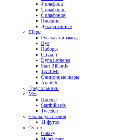
4 плафона
5 плафонов
6 плафонов
Плоские
Декоративные
Шары
Русская пирамида
Пул
Наборы
Снукер
Dyna | spheres
Start Billiards
TAO-MI
Одиночные шары
Aramith
Треугольники
Мел
Прочее
Startbilliards
Tweeten
Чехлы для столов
11 футов
Сукно
Galaxy
Manchester