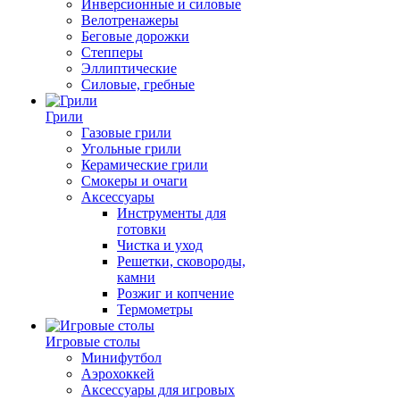
Инверсионные и силовые
Велотренажеры
Беговые дорожки
Степперы
Эллиптические
Силовые, гребные
Грили
Газовые грили
Угольные грили
Керамические грили
Смокеры и очаги
Аксессуары
Инструменты для
готовки
Чистка и уход
Решетки, сковороды,
камни
Розжиг и копчение
Термометры
Игровые столы
Минифутбол
Аэрохоккей
Аксессуары для игровых