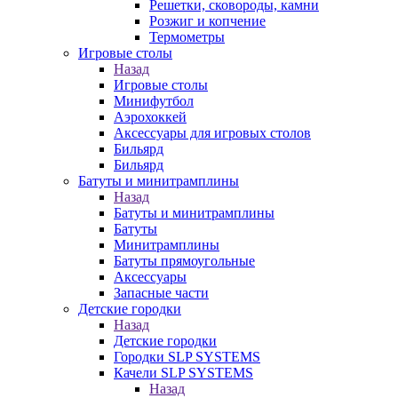
Решетки, сковороды, камни
Розжиг и копчение
Термометры
Игровые столы
Назад
Игровые столы
Минифутбол
Аэрохоккей
Аксессуары для игровых столов
Бильяpд
Бильяpд
Батуты и минитрамплины
Назад
Батуты и минитрамплины
Батуты
Минитрамплины
Батуты прямоугольные
Аксессуары
Запасные части
Детские городки
Назад
Детские городки
Городки SLP SYSTEMS
Качели SLP SYSTEMS
Назад