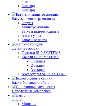
столов
Бильяpд
Бильяpд
Батуты и минитрамплины
Батуты
Минитрамплины
Батуты прямоугольные
Аксессуары
Запасные части
Детские городки
Городки SLP SYSTEMS
Качели SLP SYSTEMS
1 секция
2 секции
3 секции
Аксессуары SLP SYSTEMS
Баскетбольные стойки
Спортивные комплексы
Дартс
Мишени