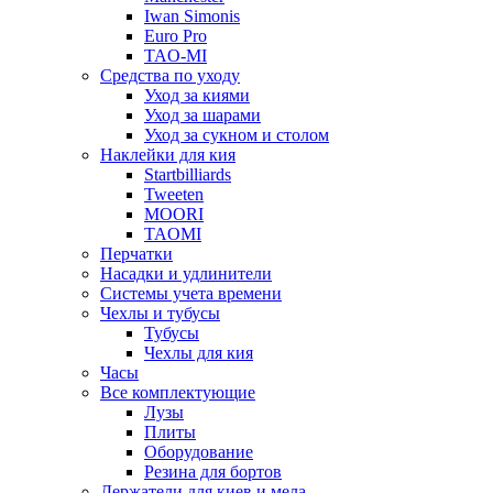
Iwan Simonis
Euro Pro
TAO-MI
Средства по уходу
Уход за киями
Уход за шарами
Уход за сукном и столом
Наклейки для кия
Startbilliards
Tweeten
MOORI
TAOMI
Перчатки
Насадки и удлинители
Системы учета времени
Чехлы и тубусы
Тубусы
Чехлы для кия
Часы
Все комплектующие
Лузы
Плиты
Оборудование
Резина для бортов
Держатели для киев и мела