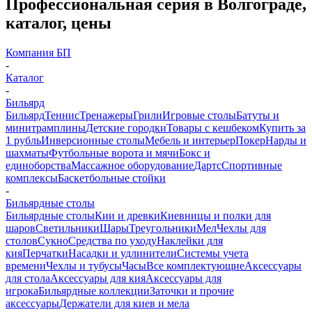
Профессиональная серия в Волгограде,
каталог, цены
Компания БП
-
Каталог
-
Бильярд
Бильярд
Теннис
Тренажеры
Грили
Игровые столы
Батуты и
минитрамплины
Детские городки
Товары с кешбеком
Купить за
1 рубль
Инверсионные столы
Мебель и интерьер
Покер
Нарды и
шахматы
Футбольные ворота и мячи
Бокс и
единоборства
Массажное оборудование
Дартс
Спортивные
комплексы
Баскетбольные стойки
-
Бильярдные столы
Бильярдные столы
Кии и древки
Киевницы и полки для
шаров
Светильники
Шары
Треугольники
Мел
Чехлы для
столов
Сукно
Средства по уходу
Наклейки для
кия
Перчатки
Насадки и удлинители
Системы учета
времени
Чехлы и тубусы
Часы
Все комплектующие
Аксессуары
для стола
Аксессуары для кия
Аксессуары для
игрока
Бильярдные коллекции
Заточки и прочие
аксессуары
Держатели для киев и мела