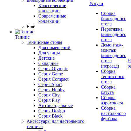
Бильярдные коллекции
Услуги
Классические
коллекции
Сборка
Современные
бильярдного
коллекции
стола
Ещё
Перетяжка
бильярдного
Теннис
стола
Теннисные столы
Демонтаж-
Для помещений
монтаж
Для улицы
бильярдного
Детские
стола
Н
Складные
(переезд)
р
Серия Olympic
Сборка
Серия Game
теннисного
Серия Compact
стола
Серия Sport
Сборка
Серия Hobby
батута
Серия City
Сборка
Серия Play
аэрохоккея
Антивандальные
Сборка
Серия Design
настольного
Серия Black
футбола
Аксессуары для настольного
тенниса