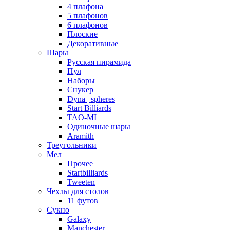
4 плафона
5 плафонов
6 плафонов
Плоские
Декоративные
Шары
Русская пирамида
Пул
Наборы
Снукер
Dyna | spheres
Start Billiards
TAO-MI
Одиночные шары
Aramith
Треугольники
Мел
Прочее
Startbilliards
Tweeten
Чехлы для столов
11 футов
Сукно
Galaxy
Manchester