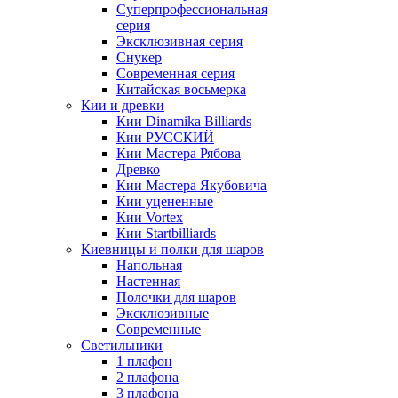
Суперпрофессиональная
серия
Эксклюзивная серия
Снукер
Современная серия
Китайская восьмерка
Кии и древки
Кии Dinamika Billiards
Кии РУССКИЙ
Кии Мастера Рябова
Древко
Кии Мастера Якубовича
Кии уцененные
Кии Vortex
Кии Startbilliards
Киевницы и полки для шаров
Напольная
Настенная
Полочки для шаров
Эксклюзивные
Современные
Светильники
1 плафон
2 плафона
3 плафона