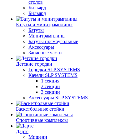
столов
Бильяpд
Бильяpд
Батуты и минитрамплины
Батуты
Минитрамплины
Батуты прямоугольные
Аксессуары
Запасные части
Детские городки
Городки SLP SYSTEMS
Качели SLP SYSTEMS
1 секция
2 секции
3 секции
Аксессуары SLP SYSTEMS
Баскетбольные стойки
Спортивные комплексы
Дартс
Мишени