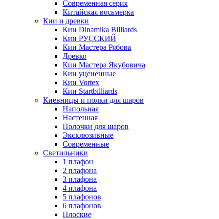
Современная серия
Китайская восьмерка
Кии и древки
Кии Dinamika Billiards
Кии РУССКИЙ
Кии Мастера Рябова
Древко
Кии Мастера Якубовича
Кии уцененные
Кии Vortex
Кии Startbilliards
Киевницы и полки для шаров
Напольная
Настенная
Полочки для шаров
Эксклюзивные
Современные
Светильники
1 плафон
2 плафона
3 плафона
4 плафона
5 плафонов
6 плафонов
Плоские