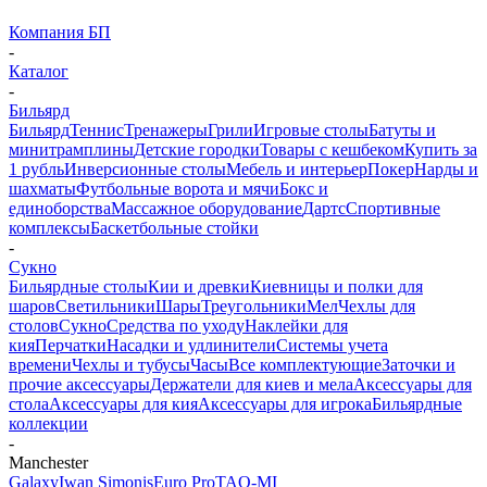
Компания БП
-
Каталог
-
Бильярд
Бильярд
Теннис
Тренажеры
Грили
Игровые столы
Батуты и
минитрамплины
Детские городки
Товары с кешбеком
Купить за
1 рубль
Инверсионные столы
Мебель и интерьер
Покер
Нарды и
шахматы
Футбольные ворота и мячи
Бокс и
единоборства
Массажное оборудование
Дартс
Спортивные
комплексы
Баскетбольные стойки
-
Сукно
Бильярдные столы
Кии и древки
Киевницы и полки для
шаров
Светильники
Шары
Треугольники
Мел
Чехлы для
столов
Сукно
Средства по уходу
Наклейки для
кия
Перчатки
Насадки и удлинители
Системы учета
времени
Чехлы и тубусы
Часы
Все комплектующие
Заточки и
прочие аксессуары
Держатели для киев и мела
Аксессуары для
стола
Аксессуары для кия
Аксессуары для игрока
Бильярдные
коллекции
-
Manchester
Galaxy
Iwan Simonis
Euro Pro
TAO-MI