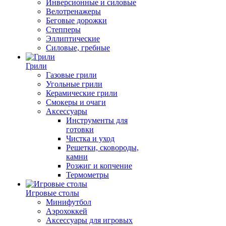
Инверсионные и силовые
Велотренажеры
Беговые дорожки
Степперы
Эллиптические
Силовые, гребные
Грили
Газовые грили
Угольные грили
Керамические грили
Смокеры и очаги
Аксессуары
Инструменты для
готовки
Чистка и уход
Решетки, сковороды,
камни
Розжиг и копчение
Термометры
Игровые столы
Минифутбол
Аэрохоккей
Аксессуары для игровых