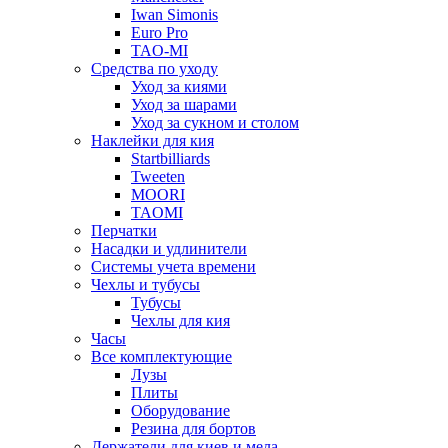
Iwan Simonis
Euro Pro
TAO-MI
Средства по уходу
Уход за киями
Уход за шарами
Уход за сукном и столом
Наклейки для кия
Startbilliards
Tweeten
MOORI
TAOMI
Перчатки
Насадки и удлинители
Системы учета времени
Чехлы и тубусы
Тубусы
Чехлы для кия
Часы
Все комплектующие
Лузы
Плиты
Оборудование
Резина для бортов
Держатели для киев и мела