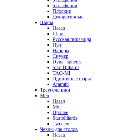
6 плафонов
Плоские
Декоративные
Шары
Назад
Шары
Русская пирамида
Пул
Наборы
Снукер
Dyna | spheres
Start Billiards
TAO-MI
Одиночные шары
Aramith
Треугольники
Мел
Назад
Мел
Прочее
Startbilliards
Tweeten
Чехлы для столов
Назад