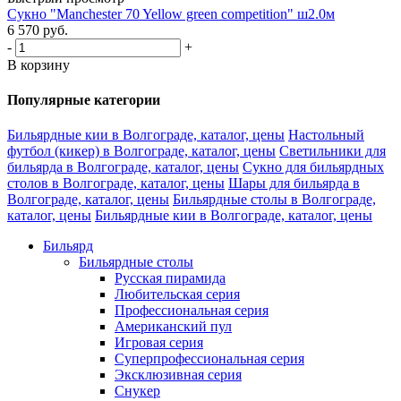
Сукно "Manchester 70 Yellow green competition" ш2.0м
6 570
руб.
-
+
В корзину
Популярные категории
Бильярдные кии в Волгограде, каталог, цены
Настольный
футбол (кикер) в Волгограде, каталог, цены
Светильники для
бильярда в Волгограде, каталог, цены
Сукно для бильярдных
столов в Волгограде, каталог, цены
Шары для бильярда в
Волгограде, каталог, цены
Бильярдные столы в Волгограде,
каталог, цены
Бильярдные кии в Волгограде, каталог, цены
Бильярд
Бильярдные столы
Русская пирамида
Любительская серия
Профессиональная серия
Американский пул
Игровая серия
Суперпрофессиональная серия
Эксклюзивная серия
Снукер