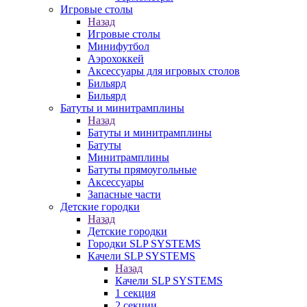
Игровые столы
Назад
Игровые столы
Минифутбол
Аэрохоккей
Аксессуары для игровых столов
Бильяpд
Бильяpд
Батуты и минитрамплины
Назад
Батуты и минитрамплины
Батуты
Минитрамплины
Батуты прямоугольные
Аксессуары
Запасные части
Детские городки
Назад
Детские городки
Городки SLP SYSTEMS
Качели SLP SYSTEMS
Назад
Качели SLP SYSTEMS
1 секция
2 секции