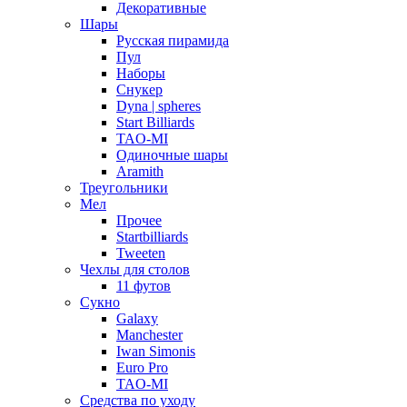
Декоративные
Шары
Русская пирамида
Пул
Наборы
Снукер
Dyna | spheres
Start Billiards
TAO-MI
Одиночные шары
Aramith
Треугольники
Мел
Прочее
Startbilliards
Tweeten
Чехлы для столов
11 футов
Сукно
Galaxy
Manchester
Iwan Simonis
Euro Pro
TAO-MI
Средства по уходу