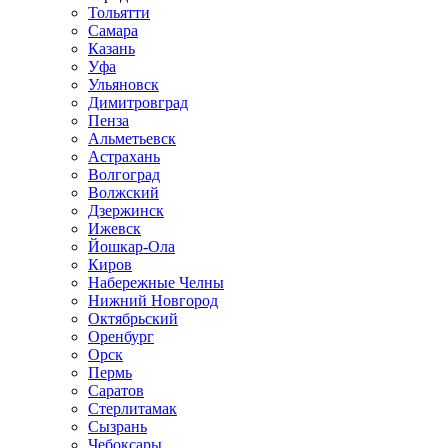
Тольятти
Самара
Казань
Уфа
Ульяновск
Димитровград
Пенза
Альметьевск
Астрахань
Волгоград
Волжский
Дзержинск
Ижевск
Йошкар-Ола
Киров
Набережные Челны
Нижний Новгород
Октябрьский
Оренбург
Орск
Пермь
Саратов
Стерлитамак
Сызрань
Чебоксары