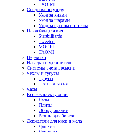
TAO-MI
Средства по уходу
Уход за киями
Уход за шарами
Уход за сукном и столом
Наклейки для кия
Startbilliards
Tweeten
MOORI
TAOMI
Перчатки
Насадки и удлинители
Системы учета времени
Чехлы и тубусы
Тубусы
Чехлы для кия
Часы
Все комплектующие
Лузы
Плиты
Оборудование
Резина для бортов
Держатели для киев и мела
Для кия
Для мела