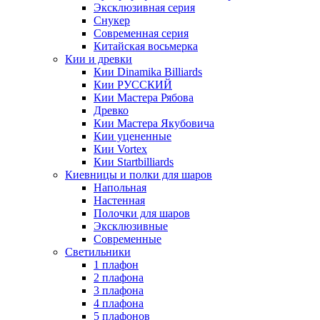
Эксклюзивная серия
Снукер
Современная серия
Китайская восьмерка
Кии и древки
Кии Dinamika Billiards
Кии РУССКИЙ
Кии Мастера Рябова
Древко
Кии Мастера Якубовича
Кии уцененные
Кии Vortex
Кии Startbilliards
Киевницы и полки для шаров
Напольная
Настенная
Полочки для шаров
Эксклюзивные
Современные
Светильники
1 плафон
2 плафона
3 плафона
4 плафона
5 плафонов