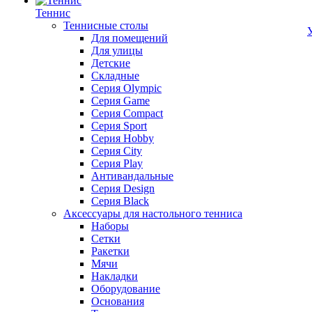
Теннис
Теннисные столы
Для помещений
Для улицы
Детские
Складные
Серия Olympic
Серия Game
Серия Compact
Серия Sport
Серия Hobby
Серия City
Серия Play
Антивандальные
Серия Design
Серия Black
Аксессуары для настольного тенниса
Наборы
Сетки
Ракетки
Мячи
Накладки
Оборудование
Основания