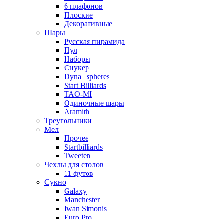
6 плафонов
Плоские
Декоративные
Шары
Русская пирамида
Пул
Наборы
Снукер
Dyna | spheres
Start Billiards
TAO-MI
Одиночные шары
Aramith
Треугольники
Мел
Прочее
Startbilliards
Tweeten
Чехлы для столов
11 футов
Сукно
Galaxy
Manchester
Iwan Simonis
Euro Pro