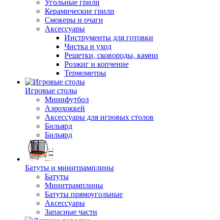
Угольные грили
Керамические грили
Смокеры и очаги
Аксессуары
Инструменты для готовки
Чистка и уход
Решетки, сковороды, камни
Розжиг и копчение
Термометры
Игровые столы
Минифутбол
Аэрохоккей
Аксессуары для игровых столов
Бильяpд
Бильяpд
Батуты и минитрамплины
Батуты
Минитрамплины
Батуты прямоугольные
Аксессуары
Запасные части