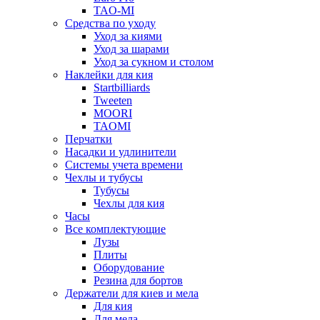
TAO-MI
Средства по уходу
Уход за киями
Уход за шарами
Уход за сукном и столом
Наклейки для кия
Startbilliards
Tweeten
MOORI
TAOMI
Перчатки
Насадки и удлинители
Системы учета времени
Чехлы и тубусы
Тубусы
Чехлы для кия
Часы
Все комплектующие
Лузы
Плиты
Оборудование
Резина для бортов
Держатели для киев и мела
Для кия
Для мела