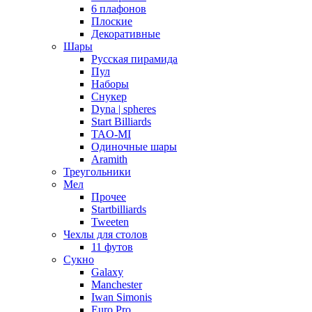
6 плафонов
Плоские
Декоративные
Шары
Русская пирамида
Пул
Наборы
Снукер
Dyna | spheres
Start Billiards
TAO-MI
Одиночные шары
Aramith
Треугольники
Мел
Прочее
Startbilliards
Tweeten
Чехлы для столов
11 футов
Сукно
Galaxy
Manchester
Iwan Simonis
Euro Pro