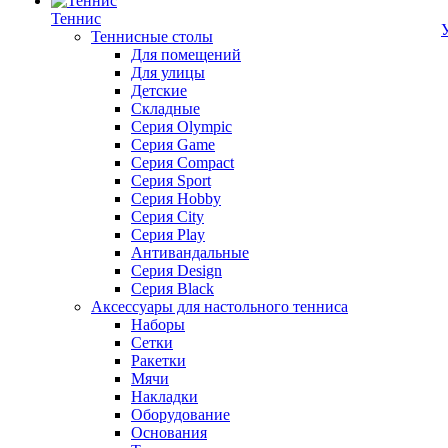
Теннис
Теннисные столы
Для помещений
Для улицы
Детские
Складные
Серия Olympic
Серия Game
Серия Compact
Серия Sport
Серия Hobby
Серия City
Серия Play
Антивандальные
Серия Design
Серия Black
Аксессуары для настольного тенниса
Наборы
Сетки
Ракетки
Мячи
Накладки
Оборудование
Основания