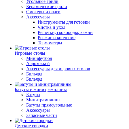
Угольные грили
Керамические грили
Смокеры и очаги
Аксессуары
Инструменты для готовки
Чистка и уход
Решетки, сковороды, камни
Розжиг и копчение
Термометры
Игровые столы
Минифутбол
Аэрохоккей
Аксессуары для игровых столов
Бильяpд
Бильяpд
Батуты и минитрамплины
Батуты
Минитрамплины
Батуты прямоугольные
Аксессуары
Запасные части
Детские городки