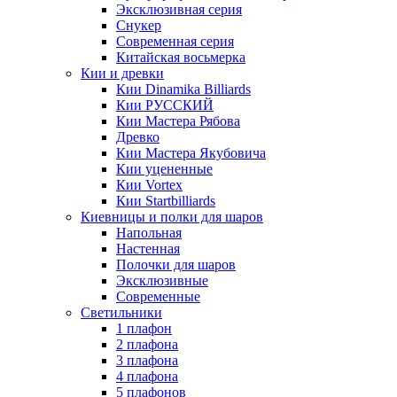
Эксклюзивная серия
Снукер
Современная серия
Китайская восьмерка
Кии и древки
Кии Dinamika Billiards
Кии РУССКИЙ
Кии Мастера Рябова
Древко
Кии Мастера Якубовича
Кии уцененные
Кии Vortex
Кии Startbilliards
Киевницы и полки для шаров
Напольная
Настенная
Полочки для шаров
Эксклюзивные
Современные
Светильники
1 плафон
2 плафона
3 плафона
4 плафона
5 плафонов