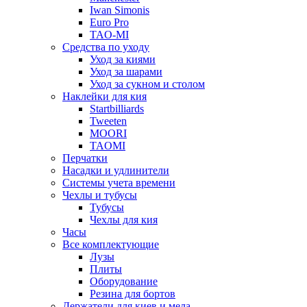
Iwan Simonis
Euro Pro
TAO-MI
Средства по уходу
Уход за киями
Уход за шарами
Уход за сукном и столом
Наклейки для кия
Startbilliards
Tweeten
MOORI
TAOMI
Перчатки
Насадки и удлинители
Системы учета времени
Чехлы и тубусы
Тубусы
Чехлы для кия
Часы
Все комплектующие
Лузы
Плиты
Оборудование
Резина для бортов
Держатели для киев и мела