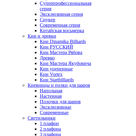
Суперпрофессиональная
серия
Эксклюзивная серия
Снукер
Современная серия
Китайская восьмерка
Кии и древки
Кии Dinamika Billiards
Кии РУССКИЙ
Кии Мастера Рябова
Древко
Кии Мастера Якубовича
Кии уцененные
Кии Vortex
Кии Startbilliards
Киевницы и полки для шаров
Напольная
Настенная
Полочки для шаров
Эксклюзивные
Современные
Светильники
1 плафон
2 плафона
3 плафона