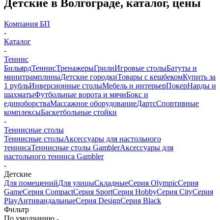
Детские в Волгограде, каталог, цены
Компания БП
-
Каталог
-
Теннис
Бильярд
Теннис
Тренажеры
Грили
Игровые столы
Батуты и
минитрамплины
Детские городки
Товары с кешбеком
Купить за
1 рубль
Инверсионные столы
Мебель и интерьер
Покер
Нарды и
шахматы
Футбольные ворота и мячи
Бокс и
единоборства
Массажное оборудование
Дартс
Спортивные
комплексы
Баскетбольные стойки
-
Теннисные столы
Теннисные столы
Аксессуары для настольного
тенниса
Теннисные столы Gambler
Аксессуары для
настольного тенниса Gambler
-
Детские
Для помещений
Для улицы
Складные
Серия Olympic
Серия
Game
Серия Compact
Серия Sport
Серия Hobby
Серия City
Серия
Play
Антивандальные
Серия Design
Серия Black
Фильтр
По умолчанию