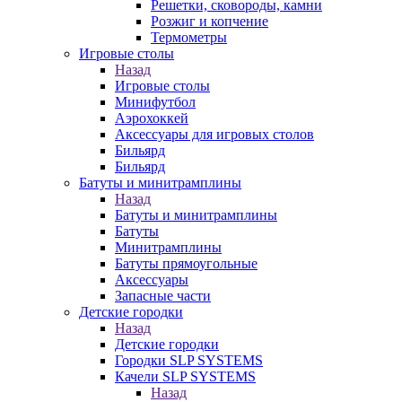
Решетки, сковороды, камни
Розжиг и копчение
Термометры
Игровые столы
Назад
Игровые столы
Минифутбол
Аэрохоккей
Аксессуары для игровых столов
Бильяpд
Бильяpд
Батуты и минитрамплины
Назад
Батуты и минитрамплины
Батуты
Минитрамплины
Батуты прямоугольные
Аксессуары
Запасные части
Детские городки
Назад
Детские городки
Городки SLP SYSTEMS
Качели SLP SYSTEMS
Назад