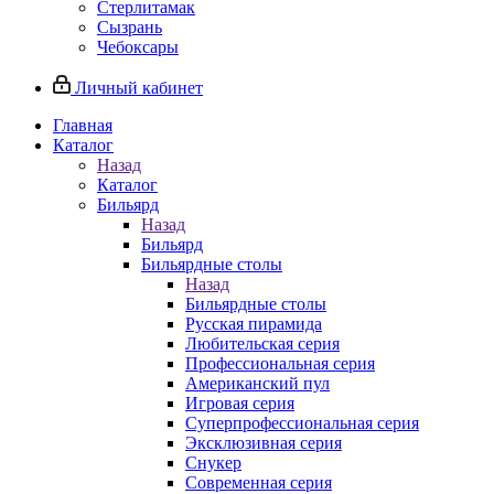
Стерлитамак
Сызрань
Чебоксары
Личный кабинет
Главная
Каталог
Назад
Каталог
Бильярд
Назад
Бильярд
Бильярдные столы
Назад
Бильярдные столы
Русская пирамида
Любительская серия
Профессиональная серия
Американский пул
Игровая серия
Суперпрофессиональная серия
Эксклюзивная серия
Снукер
Современная серия