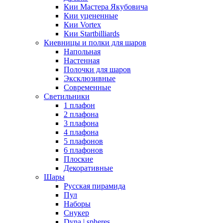
Кии Мастера Якубовича
Кии уцененные
Кии Vortex
Кии Startbilliards
Киевницы и полки для шаров
Напольная
Настенная
Полочки для шаров
Эксклюзивные
Современные
Светильники
1 плафон
2 плафона
3 плафона
4 плафона
5 плафонов
6 плафонов
Плоские
Декоративные
Шары
Русская пирамида
Пул
Наборы
Снукер
Dyna | spheres