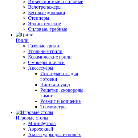
Инверсионные и силовые
Велотренажеры
Беговые дорожки
Степперы
Эллиптические
Силовые, гребные
Грили
Газовые грили
Угольные грили
Керамические грили
Смокеры и очаги
Аксессуары
Инструменты для
готовки
Чистка и уход
Решетки, сковороды,
камни
Розжиг и копчение
Термометры
Игровые столы
Минифутбол
Аэрохоккей
Аксессуары для игровых