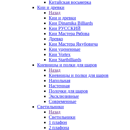
Китайская восьмерка
Кии и древки
Назад
Кии и древки
Кии Dinamika Billiards
Кии РУССКИЙ
Кии Мастера Рябова
Древко
Кии Мастера Якубовича
Кии уцененные
Кии Vortex
Кии Startbilliards
Киевницы и полки для шаров
Назад
Киевницы и полки для шаров
Напольная
Настенная
Полочки для шаров
Эксклюзивные
Современные
Светильники
Назад
Светильники
1 плафон
2 плафона