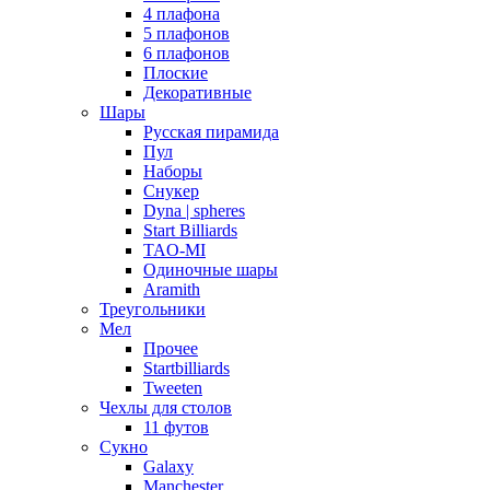
4 плафона
5 плафонов
6 плафонов
Плоские
Декоративные
Шары
Русская пирамида
Пул
Наборы
Снукер
Dyna | spheres
Start Billiards
TAO-MI
Одиночные шары
Aramith
Треугольники
Мел
Прочее
Startbilliards
Tweeten
Чехлы для столов
11 футов
Сукно
Galaxy
Manchester