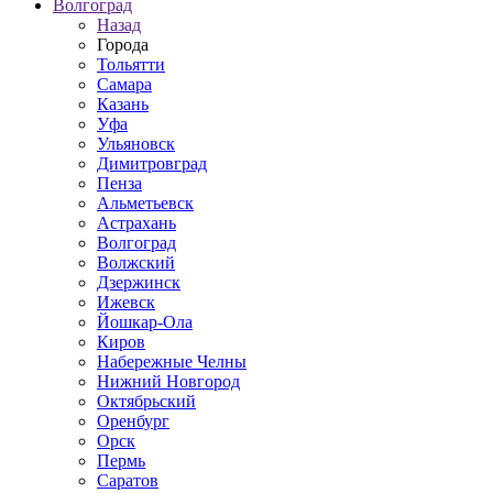
Волгоград
Назад
Города
Тольятти
Самара
Казань
Уфа
Ульяновск
Димитровград
Пенза
Альметьевск
Астрахань
Волгоград
Волжский
Дзержинск
Ижевск
Йошкар-Ола
Киров
Набережные Челны
Нижний Новгород
Октябрьский
Оренбург
Орск
Пермь
Саратов