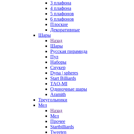
3 плафона
4 плафона
5 плафонов
6 плафонов
Плоские
Декоративные
Шары
Назад
Шары
Русская пирамида
Пул
Наборы
Снукер
Dyna | spheres
Start Billiards
TAO-MI
Одиночные шары
Aramith
Треугольники
Мел
Назад
Мел
Прочее
Startbilliards
Tweeten