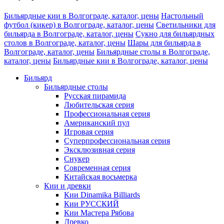
Бильярдные кии в Волгограде, каталог, цены
Настольный
футбол (кикер) в Волгограде, каталог, цены
Светильники для
бильярда в Волгограде, каталог, цены
Сукно для бильярдных
столов в Волгограде, каталог, цены
Шары для бильярда в
Волгограде, каталог, цены
Бильярдные столы в Волгограде,
каталог, цены
Бильярдные кии в Волгограде, каталог, цены
Бильярд
Бильярдные столы
Русская пирамида
Любительская серия
Профессиональная серия
Американский пул
Игровая серия
Суперпрофессиональная серия
Эксклюзивная серия
Снукер
Современная серия
Китайская восьмерка
Кии и древки
Кии Dinamika Billiards
Кии РУССКИЙ
Кии Мастера Рябова
Древко