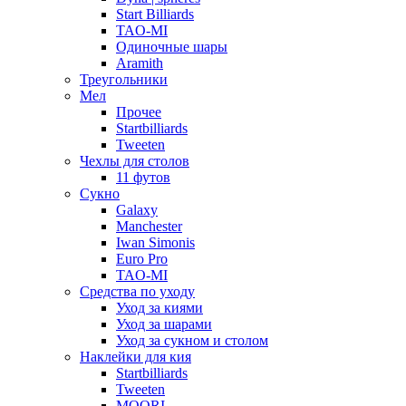
Start Billiards
TAO-MI
Одиночные шары
Aramith
Треугольники
Мел
Прочее
Startbilliards
Tweeten
Чехлы для столов
11 футов
Сукно
Galaxy
Manchester
Iwan Simonis
Euro Pro
TAO-MI
Средства по уходу
Уход за киями
Уход за шарами
Уход за сукном и столом
Наклейки для кия
Startbilliards
Tweeten
MOORI