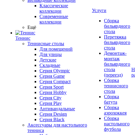
Бильярдные коллекции
Классические
Услуги
коллекции
Современные
Сборка
коллекции
бильярдного
Ещё
стола
Перетяжка
Теннис
бильярдного
Теннисные столы
стола
Для помещений
Демонтаж-
Для улицы
монтаж
Детские
бильярдного
Складные
стола
Н
Серия Olympic
(переезд)
р
Серия Game
Сборка
Серия Compact
теннисного
Серия Sport
стола
Серия Hobby
Сборка
Серия City
батута
Серия Play
Сборка
Антивандальные
аэрохоккея
Серия Design
Сборка
Серия Black
настольного
Аксессуары для настольного
футбола
тенниса