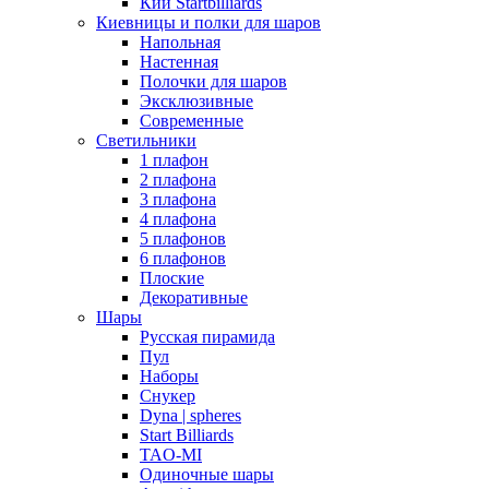
Кии Startbilliards
Киевницы и полки для шаров
Напольная
Настенная
Полочки для шаров
Эксклюзивные
Современные
Светильники
1 плафон
2 плафона
3 плафона
4 плафона
5 плафонов
6 плафонов
Плоские
Декоративные
Шары
Русская пирамида
Пул
Наборы
Снукер
Dyna | spheres
Start Billiards
TAO-MI
Одиночные шары