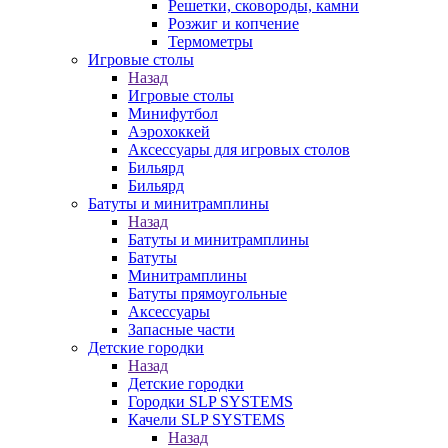
Решетки, сковороды, камни
Розжиг и копчение
Термометры
Игровые столы
Назад
Игровые столы
Минифутбол
Аэрохоккей
Аксессуары для игровых столов
Бильяpд
Бильяpд
Батуты и минитрамплины
Назад
Батуты и минитрамплины
Батуты
Минитрамплины
Батуты прямоугольные
Аксессуары
Запасные части
Детские городки
Назад
Детские городки
Городки SLP SYSTEMS
Качели SLP SYSTEMS
Назад