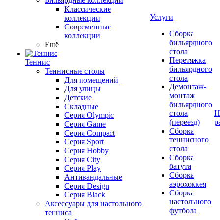
Бильярдные коллекции
Классические
Услуги
коллекции
Современные
Сборка
коллекции
бильярдного
Ещё
стола
Перетяжка
Теннис
бильярдного
Теннисные столы
стола
Для помещений
Демонтаж-
Для улицы
монтаж
Детские
бильярдного
Складные
стола
Н
Серия Olympic
(переезд)
р
Серия Game
Сборка
Серия Compact
теннисного
Серия Sport
стола
Серия Hobby
Сборка
Серия City
батута
Серия Play
Сборка
Антивандальные
аэрохоккея
Серия Design
Сборка
Серия Black
настольного
Аксессуары для настольного
футбола
тенниса