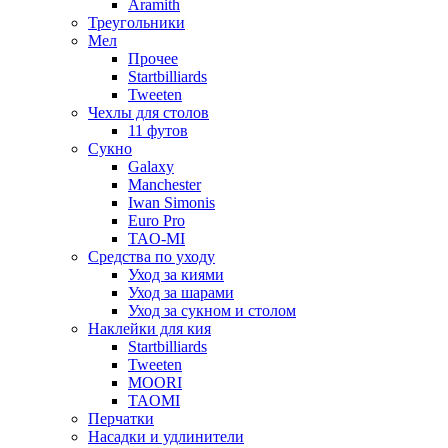
Aramith
Треугольники
Мел
Прочее
Startbilliards
Tweeten
Чехлы для столов
11 футов
Сукно
Galaxy
Manchester
Iwan Simonis
Euro Pro
TAO-MI
Средства по уходу
Уход за киями
Уход за шарами
Уход за сукном и столом
Наклейки для кия
Startbilliards
Tweeten
MOORI
TAOMI
Перчатки
Насадки и удлинители