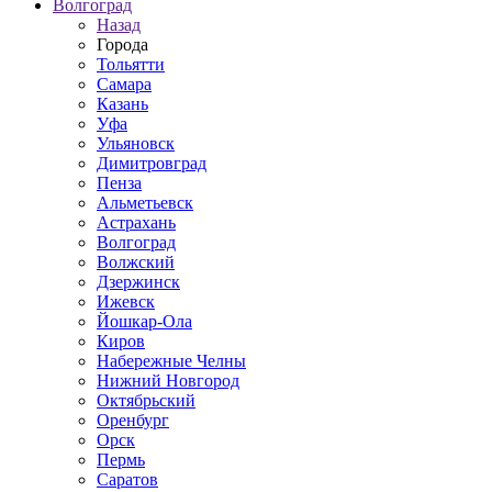
Волгоград
Назад
Города
Тольятти
Самара
Казань
Уфа
Ульяновск
Димитровград
Пенза
Альметьевск
Астрахань
Волгоград
Волжский
Дзержинск
Ижевск
Йошкар-Ола
Киров
Набережные Челны
Нижний Новгород
Октябрьский
Оренбург
Орск
Пермь
Саратов