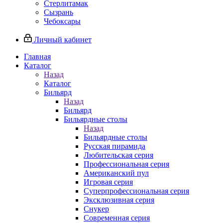
Стерлитамак
Сызрань
Чебоксары
Личный кабинет
Главная
Каталог
Назад
Каталог
Бильярд
Назад
Бильярд
Бильярдные столы
Назад
Бильярдные столы
Русская пирамида
Любительская серия
Профессиональная серия
Американский пул
Игровая серия
Суперпрофессиональная серия
Эксклюзивная серия
Снукер
Современная серия