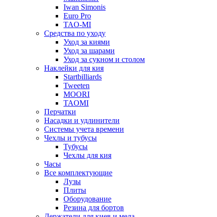
Iwan Simonis
Euro Pro
TAO-MI
Средства по уходу
Уход за киями
Уход за шарами
Уход за сукном и столом
Наклейки для кия
Startbilliards
Tweeten
MOORI
TAOMI
Перчатки
Насадки и удлинители
Системы учета времени
Чехлы и тубусы
Тубусы
Чехлы для кия
Часы
Все комплектующие
Лузы
Плиты
Оборудование
Резина для бортов
Держатели для киев и мела