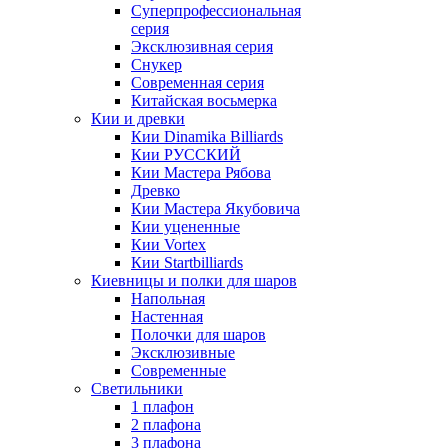
Суперпрофессиональная
серия
Эксклюзивная серия
Снукер
Современная серия
Китайская восьмерка
Кии и древки
Кии Dinamika Billiards
Кии РУССКИЙ
Кии Мастера Рябова
Древко
Кии Мастера Якубовича
Кии уцененные
Кии Vortex
Кии Startbilliards
Киевницы и полки для шаров
Напольная
Настенная
Полочки для шаров
Эксклюзивные
Современные
Светильники
1 плафон
2 плафона
3 плафона