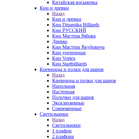
Китайская восьмерка
Кии и древки
Назад
Кии и древки
Кии Dinamika Billiards
Кии РУССКИЙ
Кии Мастера Рябова
Древко
Кии Мастера Якубовича
Кии уцененные
Кии Vortex
Кии Startbilliards
Киевницы и полки для шаров
Назад
Киевницы и полки для шаров
Напольная
Настенная
Полочки для шаров
Эксклюзивные
Современные
Светильники
Назад
Светильники
1 плафон
2 плафона