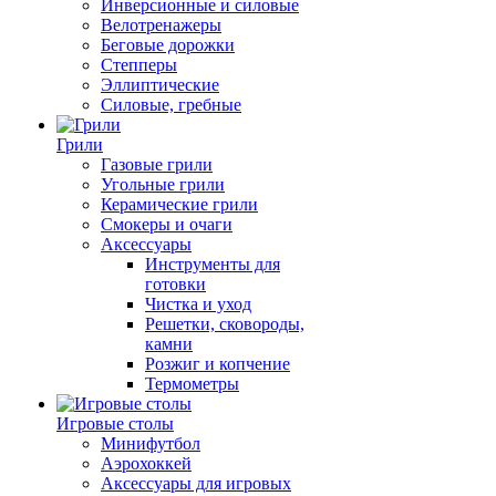
Инверсионные и силовые
Велотренажеры
Беговые дорожки
Степперы
Эллиптические
Силовые, гребные
Грили
Газовые грили
Угольные грили
Керамические грили
Смокеры и очаги
Аксессуары
Инструменты для
готовки
Чистка и уход
Решетки, сковороды,
камни
Розжиг и копчение
Термометры
Игровые столы
Минифутбол
Аэрохоккей
Аксессуары для игровых