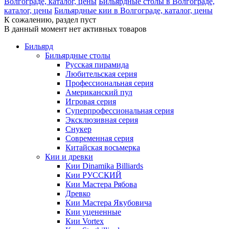
Волгограде, каталог, цены
Бильярдные столы в Волгограде,
каталог, цены
Бильярдные кии в Волгограде, каталог, цены
К сожалению, раздел пуст
В данный момент нет активных товаров
Бильярд
Бильярдные столы
Русская пирамида
Любительская серия
Профессиональная серия
Американский пул
Игровая серия
Суперпрофессиональная серия
Эксклюзивная серия
Снукер
Современная серия
Китайская восьмерка
Кии и древки
Кии Dinamika Billiards
Кии РУССКИЙ
Кии Мастера Рябова
Древко
Кии Мастера Якубовича
Кии уцененные
Кии Vortex