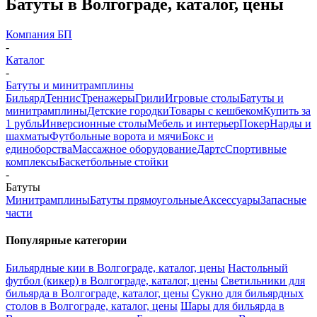
Батуты в Волгограде, каталог, цены
Компания БП
-
Каталог
-
Батуты и минитрамплины
Бильярд
Теннис
Тренажеры
Грили
Игровые столы
Батуты и
минитрамплины
Детские городки
Товары с кешбеком
Купить за
1 рубль
Инверсионные столы
Мебель и интерьер
Покер
Нарды и
шахматы
Футбольные ворота и мячи
Бокс и
единоборства
Массажное оборудование
Дартс
Спортивные
комплексы
Баскетбольные стойки
-
Батуты
Минитрамплины
Батуты прямоугольные
Аксессуары
Запасные
части
Популярные категории
Бильярдные кии в Волгограде, каталог, цены
Настольный
футбол (кикер) в Волгограде, каталог, цены
Светильники для
бильярда в Волгограде, каталог, цены
Сукно для бильярдных
столов в Волгограде, каталог, цены
Шары для бильярда в