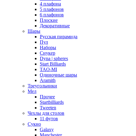
4 плафона
5 плафонов
6 плафонов
Плоские
Декоративные
Шары
Русская пирамида
Пул
Наборы
Снукер
Dyna | spheres
Start Billiards
TAO-MI
Одиночные шары
Aramith
Треугольники
Мел
Прочее
Startbilliards
Tweeten
Чехлы для столов
11 футов
Сукно
Galaxy
Manchester