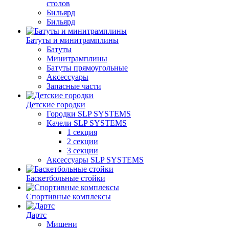
столов
Бильяpд
Бильяpд
Батуты и минитрамплины
Батуты
Минитрамплины
Батуты прямоугольные
Аксессуары
Запасные части
Детские городки
Городки SLP SYSTEMS
Качели SLP SYSTEMS
1 секция
2 секции
3 секции
Аксессуары SLP SYSTEMS
Баскетбольные стойки
Спортивные комплексы
Дартс
Мишени