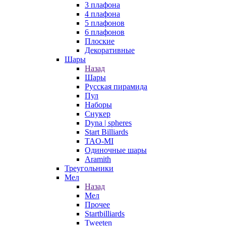
3 плафона
4 плафона
5 плафонов
6 плафонов
Плоские
Декоративные
Шары
Назад
Шары
Русская пирамида
Пул
Наборы
Снукер
Dyna | spheres
Start Billiards
TAO-MI
Одиночные шары
Aramith
Треугольники
Мел
Назад
Мел
Прочее
Startbilliards
Tweeten