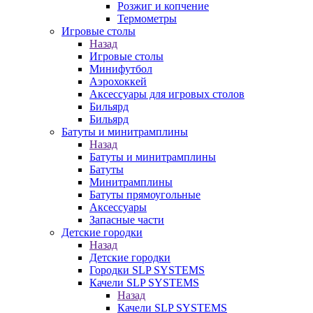
Розжиг и копчение
Термометры
Игровые столы
Назад
Игровые столы
Минифутбол
Аэрохоккей
Аксессуары для игровых столов
Бильяpд
Бильяpд
Батуты и минитрамплины
Назад
Батуты и минитрамплины
Батуты
Минитрамплины
Батуты прямоугольные
Аксессуары
Запасные части
Детские городки
Назад
Детские городки
Городки SLP SYSTEMS
Качели SLP SYSTEMS
Назад
Качели SLP SYSTEMS