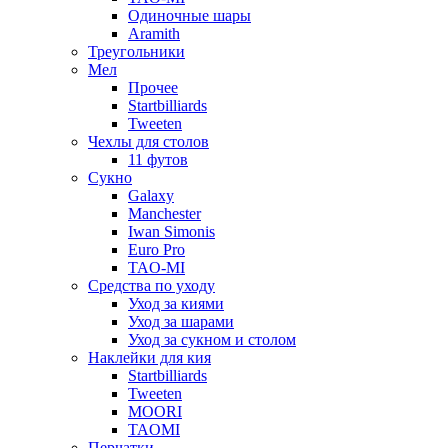
Одиночные шары
Aramith
Треугольники
Мел
Прочее
Startbilliards
Tweeten
Чехлы для столов
11 футов
Сукно
Galaxy
Manchester
Iwan Simonis
Euro Pro
TAO-MI
Средства по уходу
Уход за киями
Уход за шарами
Уход за сукном и столом
Наклейки для кия
Startbilliards
Tweeten
MOORI
TAOMI
Перчатки