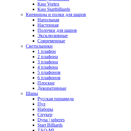
Кии Vortex
Кии Startbilliards
Киевницы и полки для шаров
Напольная
Настенная
Полочки для шаров
Эксклюзивные
Современные
Светильники
1 плафон
2 плафона
3 плафона
4 плафона
5 плафонов
6 плафонов
Плоские
Декоративные
Шары
Русская пирамида
Пул
Наборы
Снукер
Dyna | spheres
Start Billiards
TAO-MI