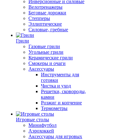
Инверсионные и силовые
Велотренажеры
Беговые дорожки
Степперы
Эллиптические
Силовые, гребные
Грили
Газовые грили
Угольные грили
Керамические грили
Смокеры и очаги
Аксессуары
Инструменты для
готовки
Чистка и уход
Решетки, сковороды,
камни
Розжиг и копчение
Термометры
Игровые столы
Минифутбол
Аэрохоккей
Аксессуары для игровых