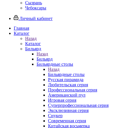
Сызрань
Чебоксары
Личный кабинет
Главная
Каталог
Назад
Каталог
Бильярд
Назад
Бильярд
Бильярдные столы
Назад
Бильярдные столы
Русская пирамида
Любительская серия
Профессиональная серия
Американский пул
Игровая серия
Суперпрофессиональная серия
Эксклюзивная серия
Снукер
Современная серия
Китайская восьмерка