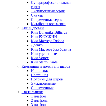
Суперпрофессиональная
серия
Эксклюзивная серия
Снукер
Современная серия
Китайская восьмерка
Кии и древки
Кии Dinamika Billiards
Кии РУССКИЙ
Кии Мастера Рябова
Древко
Кии Мастера Якубовича
Кии уцененные
Кии Vortex
Кии Startbilliards
Киевницы и полки для шаров
Напольная
Настенная
Полочки для шаров
Эксклюзивные
Современные
Светильники
1 плафон
2 плафона
3 плафона