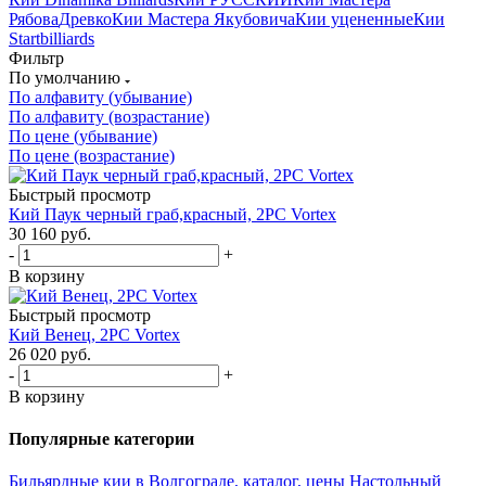
Рябова
Древко
Кии Мастера Якубовича
Кии уцененные
Кии
Startbilliards
Фильтр
По умолчанию
По алфавиту (убывание)
По алфавиту (возрастание)
По цене (убывание)
По цене (возрастание)
Быстрый просмотр
Кий Паук черный граб,красный, 2РС Vortex
30 160
руб.
-
+
В корзину
Быстрый просмотр
Кий Венец, 2РС Vortex
26 020
руб.
-
+
В корзину
Популярные категории
Бильярдные кии в Волгограде, каталог, цены
Настольный