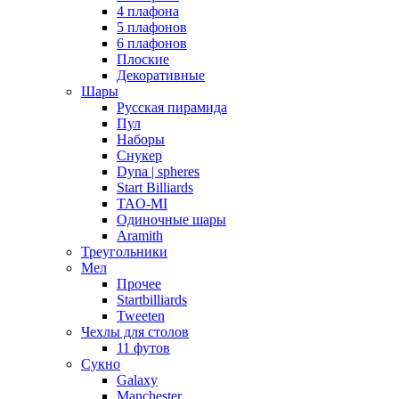
4 плафона
5 плафонов
6 плафонов
Плоские
Декоративные
Шары
Русская пирамида
Пул
Наборы
Снукер
Dyna | spheres
Start Billiards
TAO-MI
Одиночные шары
Aramith
Треугольники
Мел
Прочее
Startbilliards
Tweeten
Чехлы для столов
11 футов
Сукно
Galaxy
Manchester