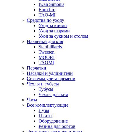
Iwan Simonis
Euro Pro
TAO-MI
Средства по уходу
Уход за киями
Уход за шарами
Уход за сукном и столом
Наклейки для кия
Startbilliards
Tweeten
MOORI
TAOMI
Перчатки
Насадки и удлинители
Системы учета времени
Чехлы и тубусы
Тубусы
Чехлы для кия
Часы
Все комплектующие
Лузы
Плиты
Оборудование
Резина для бортов
Держатели для киев и мела