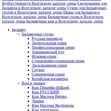
футбол (кикер) в Волгограде, каталог, цены
Светильники для
бильярда в Волгограде, каталог, цены
Сукно для бильярдных
столов в Волгограде, каталог, цены
Шары для бильярда в
Волгограде, каталог, цены
Бильярдные столы в Волгограде,
каталог, цены
Бильярдные кии в Волгограде, каталог, цены
Бильярд
Бильярдные столы
Русская пирамида
Любительская серия
Профессиональная серия
Американский пул
Игровая серия
Суперпрофессиональная серия
Эксклюзивная серия
Снукер
Современная серия
Китайская восьмерка
Кии и древки
Кии Dinamika Billiards
Кии РУССКИЙ
Кии Мастера Рябова
Древко
Кии Мастера Якубовича
Кии уцененные