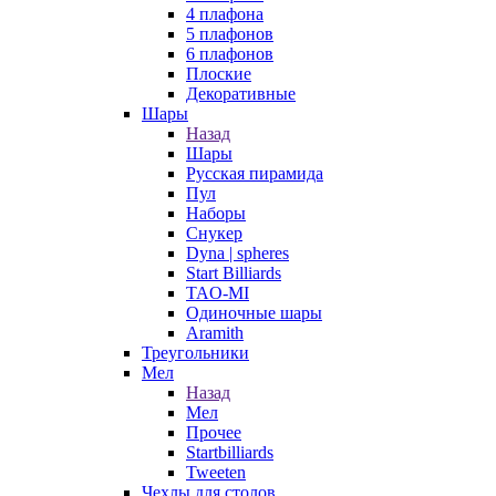
4 плафона
5 плафонов
6 плафонов
Плоские
Декоративные
Шары
Назад
Шары
Русская пирамида
Пул
Наборы
Снукер
Dyna | spheres
Start Billiards
TAO-MI
Одиночные шары
Aramith
Треугольники
Мел
Назад
Мел
Прочее
Startbilliards
Tweeten
Чехлы для столов