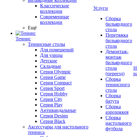
Бильярдные коллекции
Классические
Услуги
коллекции
Современные
Сборка
коллекции
бильярдного
Ещё
стола
Перетяжка
Теннис
бильярдного
Теннисные столы
стола
Для помещений
Демонтаж-
Для улицы
монтаж
Детские
бильярдного
Складные
стола
Н
Серия Olympic
(переезд)
р
Серия Game
Сборка
Серия Compact
теннисного
Серия Sport
стола
Серия Hobby
Сборка
Серия City
батута
Серия Play
Сборка
Антивандальные
аэрохоккея
Серия Design
Сборка
Серия Black
настольного
Аксессуары для настольного
футбола
тенниса