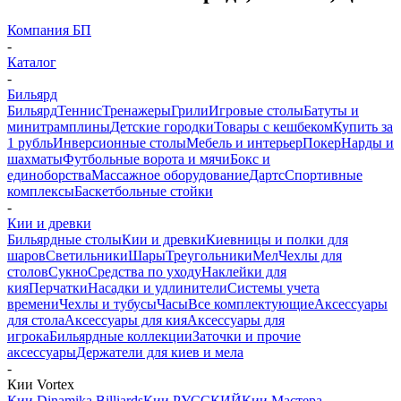
Компания БП
-
Каталог
-
Бильярд
Бильярд
Теннис
Тренажеры
Грили
Игровые столы
Батуты и
минитрамплины
Детские городки
Товары с кешбеком
Купить за
1 рубль
Инверсионные столы
Мебель и интерьер
Покер
Нарды и
шахматы
Футбольные ворота и мячи
Бокс и
единоборства
Массажное оборудование
Дартс
Спортивные
комплексы
Баскетбольные стойки
-
Кии и древки
Бильярдные столы
Кии и древки
Киевницы и полки для
шаров
Светильники
Шары
Треугольники
Мел
Чехлы для
столов
Сукно
Средства по уходу
Наклейки для
кия
Перчатки
Насадки и удлинители
Системы учета
времени
Чехлы и тубусы
Часы
Все комплектующие
Аксессуары
для стола
Аксессуары для кия
Аксессуары для
игрока
Бильярдные коллекции
Заточки и прочие
аксессуары
Держатели для киев и мела
-
Кии Vortex
Кии Dinamika Billiards
Кии РУССКИЙ
Кии Мастера