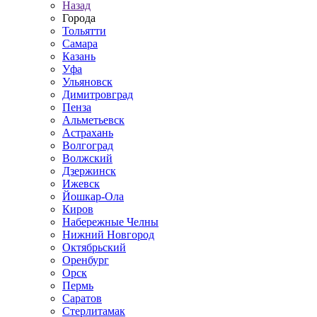
Назад
Города
Тольятти
Самара
Казань
Уфа
Ульяновск
Димитровград
Пенза
Альметьевск
Астрахань
Волгоград
Волжский
Дзержинск
Ижевск
Йошкар-Ола
Киров
Набережные Челны
Нижний Новгород
Октябрьский
Оренбург
Орск
Пермь
Саратов
Стерлитамак