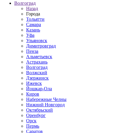
Волгоград
Назад
Города
Тольятти
Самара
Казань
Уфа
Ульяновск
Димитровград
Пенза
Альметьевск
Астрахань
Волгоград
Волжский
Дзержинск
Ижевск
Йошкар-Ола
Киров
Набережные Челны
Нижний Новгород
Октябрьский
Оренбург
Орск
Пермь
Саратов