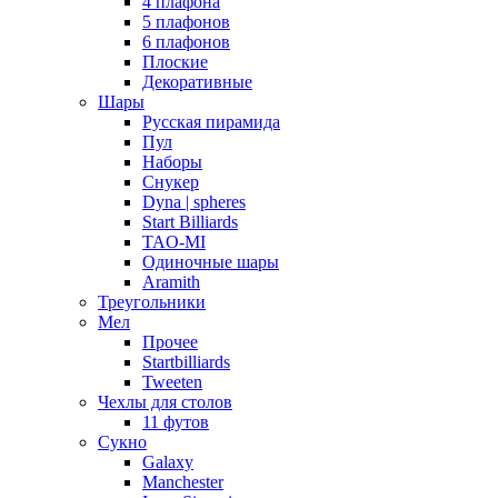
4 плафона
5 плафонов
6 плафонов
Плоские
Декоративные
Шары
Русская пирамида
Пул
Наборы
Снукер
Dyna | spheres
Start Billiards
TAO-MI
Одиночные шары
Aramith
Треугольники
Мел
Прочее
Startbilliards
Tweeten
Чехлы для столов
11 футов
Сукно
Galaxy
Manchester