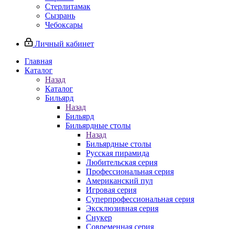
Стерлитамак
Сызрань
Чебоксары
Личный кабинет
Главная
Каталог
Назад
Каталог
Бильярд
Назад
Бильярд
Бильярдные столы
Назад
Бильярдные столы
Русская пирамида
Любительская серия
Профессиональная серия
Американский пул
Игровая серия
Суперпрофессиональная серия
Эксклюзивная серия
Снукер
Современная серия