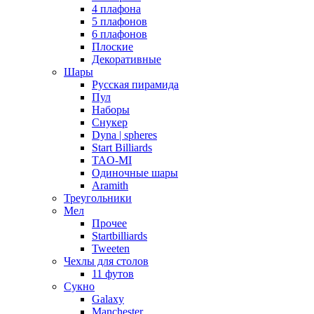
4 плафона
5 плафонов
6 плафонов
Плоские
Декоративные
Шары
Русская пирамида
Пул
Наборы
Снукер
Dyna | spheres
Start Billiards
TAO-MI
Одиночные шары
Aramith
Треугольники
Мел
Прочее
Startbilliards
Tweeten
Чехлы для столов
11 футов
Сукно
Galaxy
Manchester