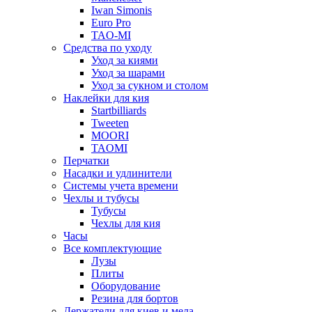
Iwan Simonis
Euro Pro
TAO-MI
Средства по уходу
Уход за киями
Уход за шарами
Уход за сукном и столом
Наклейки для кия
Startbilliards
Tweeten
MOORI
TAOMI
Перчатки
Насадки и удлинители
Системы учета времени
Чехлы и тубусы
Тубусы
Чехлы для кия
Часы
Все комплектующие
Лузы
Плиты
Оборудование
Резина для бортов
Держатели для киев и мела