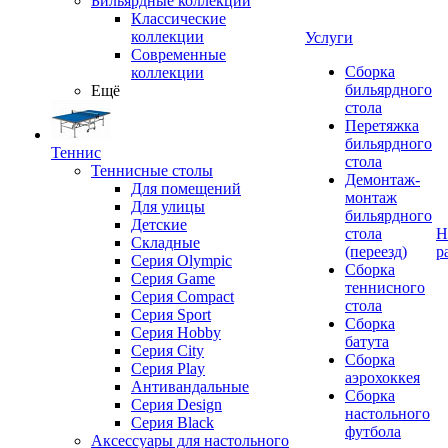
Бильярдные коллекции
Классические
коллекции
Услуги
Современные
Сборка
коллекции
бильярдного
Ещё
стола
Перетяжка
бильярдного
Теннис
стола
Теннисные столы
Демонтаж-
Для помещений
монтаж
Для улицы
бильярдного
Детские
стола
Н
Складные
(переезд)
р
Серия Olympic
Сборка
Серия Game
теннисного
Серия Compact
стола
Серия Sport
Сборка
Серия Hobby
батута
Серия City
Сборка
Серия Play
аэрохоккея
Антивандальные
Сборка
Серия Design
настольного
Серия Black
футбола
Аксессуары для настольного