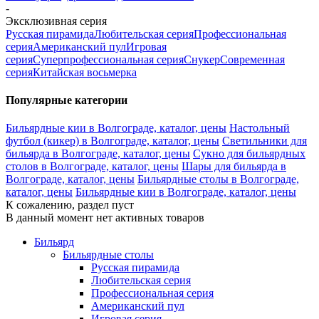
-
Эксклюзивная серия
Русская пирамида
Любительская серия
Профессиональная
серия
Американский пул
Игровая
серия
Суперпрофессиональная серия
Снукер
Современная
серия
Китайская восьмерка
Популярные категории
Бильярдные кии в Волгограде, каталог, цены
Настольный
футбол (кикер) в Волгограде, каталог, цены
Светильники для
бильярда в Волгограде, каталог, цены
Сукно для бильярдных
столов в Волгограде, каталог, цены
Шары для бильярда в
Волгограде, каталог, цены
Бильярдные столы в Волгограде,
каталог, цены
Бильярдные кии в Волгограде, каталог, цены
К сожалению, раздел пуст
В данный момент нет активных товаров
Бильярд
Бильярдные столы
Русская пирамида
Любительская серия
Профессиональная серия
Американский пул
Игровая серия