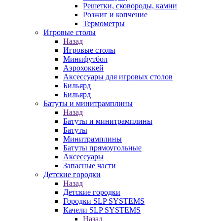
Решетки, сковороды, камни
Розжиг и копчение
Термометры
Игровые столы
Назад
Игровые столы
Минифутбол
Аэрохоккей
Аксессуары для игровых столов
Бильяpд
Бильяpд
Батуты и минитрамплины
Назад
Батуты и минитрамплины
Батуты
Минитрамплины
Батуты прямоугольные
Аксессуары
Запасные части
Детские городки
Назад
Детские городки
Городки SLP SYSTEMS
Качели SLP SYSTEMS
Назад