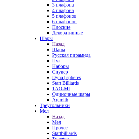
3 плафона
4 плафона
5 плафонов
6 плафонов
Плоские
Декоративные
Шары
Назад
Шары
Русская пирамида
Пул
Наборы
Снукер
Dyna | spheres
Start Billiards
TAO-MI
Одиночные шары
Aramith
Треугольники
Мел
Назад
Мел
Прочее
Startbilliards
Tweeten