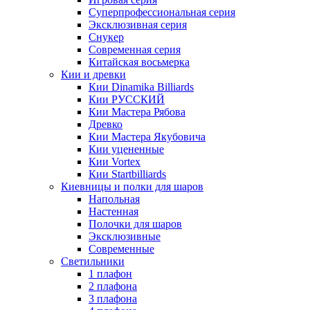
Суперпрофессиональная серия
Эксклюзивная серия
Снукер
Современная серия
Китайская восьмерка
Кии и древки
Кии Dinamika Billiards
Кии РУССКИЙ
Кии Мастера Рябова
Древко
Кии Мастера Якубовича
Кии уцененные
Кии Vortex
Кии Startbilliards
Киевницы и полки для шаров
Напольная
Настенная
Полочки для шаров
Эксклюзивные
Современные
Светильники
1 плафон
2 плафона
3 плафона