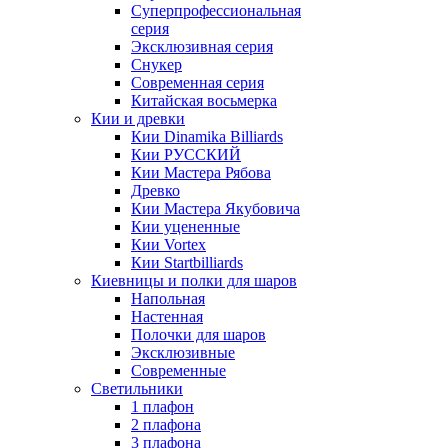
Суперпрофессиональная
серия
Эксклюзивная серия
Снукер
Современная серия
Китайская восьмерка
Кии и древки
Кии Dinamika Billiards
Кии РУССКИЙ
Кии Мастера Рябова
Древко
Кии Мастера Якубовича
Кии уцененные
Кии Vortex
Кии Startbilliards
Киевницы и полки для шаров
Напольная
Настенная
Полочки для шаров
Эксклюзивные
Современные
Светильники
1 плафон
2 плафона
3 плафона