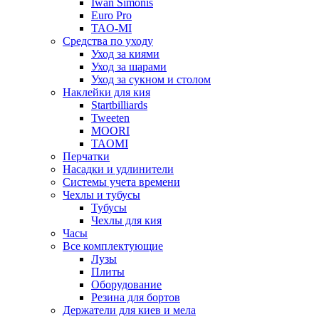
Iwan Simonis
Euro Pro
TAO-MI
Средства по уходу
Уход за киями
Уход за шарами
Уход за сукном и столом
Наклейки для кия
Startbilliards
Tweeten
MOORI
TAOMI
Перчатки
Насадки и удлинители
Системы учета времени
Чехлы и тубусы
Тубусы
Чехлы для кия
Часы
Все комплектующие
Лузы
Плиты
Оборудование
Резина для бортов
Держатели для киев и мела