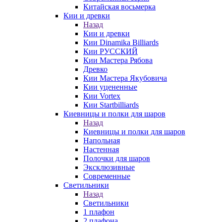
Китайская восьмерка
Кии и древки
Назад
Кии и древки
Кии Dinamika Billiards
Кии РУССКИЙ
Кии Мастера Рябова
Древко
Кии Мастера Якубовича
Кии уцененные
Кии Vortex
Кии Startbilliards
Киевницы и полки для шаров
Назад
Киевницы и полки для шаров
Напольная
Настенная
Полочки для шаров
Эксклюзивные
Современные
Светильники
Назад
Светильники
1 плафон
2 плафона