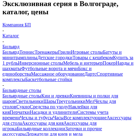
Эксклюзивная серия в Волгограде,
каталог, цены
Компания БП
-
Каталог
-
Бильярд
Бильярд
Теннис
Тренажеры
Грили
Игровые столы
Батуты и
минитрамплины
Детские городки
Товары с кешбеком
Купить за
1 рубль
Инверсионные столы
Мебель и интерьер
Покер
Нарды и
шахматы
Футбольные ворота и мячи
Бокс и
единоборства
Массажное оборудование
Дартс
Спортивные
комплексы
Баскетбольные стойки
-
Бильярдные столы
Бильярдные столы
Кии и древки
Киевницы и полки для
шаров
Светильники
Шары
Треугольники
Мел
Чехлы для
столов
Сукно
Средства по уходу
Наклейки для
кия
Перчатки
Насадки и удлинители
Системы учета
времени
Чехлы и тубусы
Часы
Все комплектующие
Аксессуары
для стола
Аксессуары для кия
Аксессуары для
игрока
Бильярдные коллекции
Заточки и прочие
аксессуары
Держатели для киев и мела