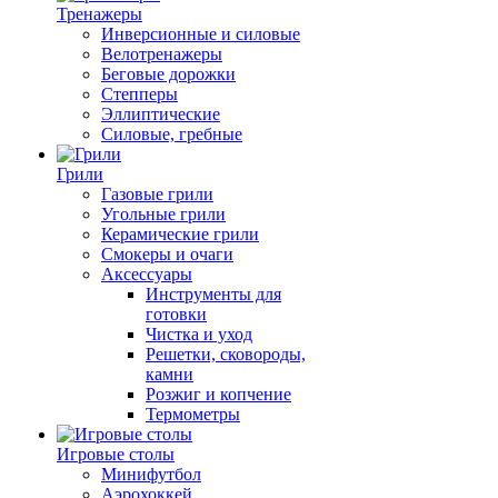
Тренажеры
Инверсионные и силовые
Велотренажеры
Беговые дорожки
Степперы
Эллиптические
Силовые, гребные
Грили
Газовые грили
Угольные грили
Керамические грили
Смокеры и очаги
Аксессуары
Инструменты для
готовки
Чистка и уход
Решетки, сковороды,
камни
Розжиг и копчение
Термометры
Игровые столы
Минифутбол
Аэрохоккей