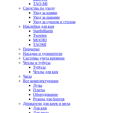
TAO-MI
Средства по уходу
Уход за киями
Уход за шарами
Уход за сукном и столом
Наклейки для кия
Startbilliards
Tweeten
MOORI
TAOMI
Перчатки
Насадки и удлинители
Системы учета времени
Чехлы и тубусы
Тубусы
Чехлы для кия
Часы
Все комплектующие
Лузы
Плиты
Оборудование
Резина для бортов
Держатели для киев и мела
Для кия
Для мела