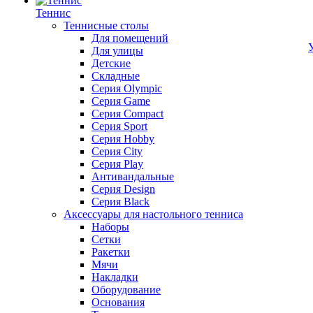
Теннис
Теннисные столы
Для помещений
Для улицы
Детские
Складные
Серия Olympic
Серия Game
Серия Compact
Серия Sport
Серия Hobby
Серия City
Серия Play
Антивандальные
Серия Design
Серия Black
Аксессуары для настольного тенниса
Наборы
Сетки
Ракетки
Мячи
Накладки
Оборудование
Основания