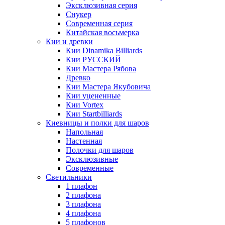
Эксклюзивная серия
Снукер
Современная серия
Китайская восьмерка
Кии и древки
Кии Dinamika Billiards
Кии РУССКИЙ
Кии Мастера Рябова
Древко
Кии Мастера Якубовича
Кии уцененные
Кии Vortex
Кии Startbilliards
Киевницы и полки для шаров
Напольная
Настенная
Полочки для шаров
Эксклюзивные
Современные
Светильники
1 плафон
2 плафона
3 плафона
4 плафона
5 плафонов