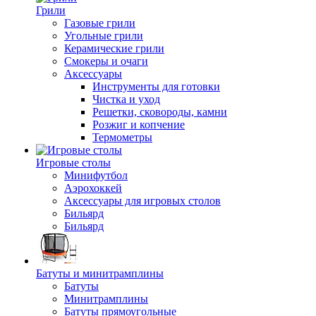
Грили
Газовые грили
Угольные грили
Керамические грили
Смокеры и очаги
Аксессуары
Инструменты для готовки
Чистка и уход
Решетки, сковороды, камни
Розжиг и копчение
Термометры
Игровые столы
Минифутбол
Аэрохоккей
Аксессуары для игровых столов
Бильяpд
Бильяpд
Батуты и минитрамплины
Батуты
Минитрамплины
Батуты прямоугольные