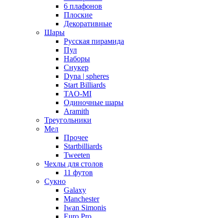
6 плафонов
Плоские
Декоративные
Шары
Русская пирамида
Пул
Наборы
Снукер
Dyna | spheres
Start Billiards
TAO-MI
Одиночные шары
Aramith
Треугольники
Мел
Прочее
Startbilliards
Tweeten
Чехлы для столов
11 футов
Сукно
Galaxy
Manchester
Iwan Simonis
Euro Pro