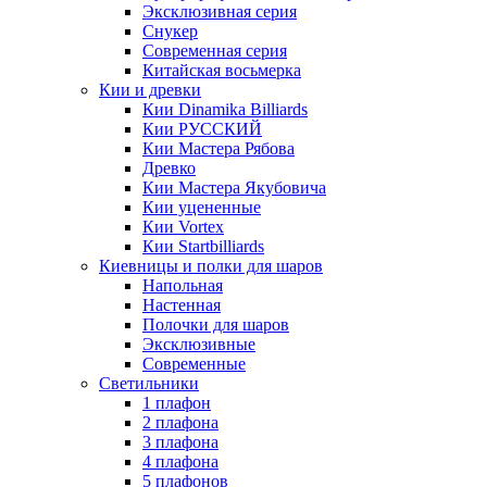
Эксклюзивная серия
Снукер
Современная серия
Китайская восьмерка
Кии и древки
Кии Dinamika Billiards
Кии РУССКИЙ
Кии Мастера Рябова
Древко
Кии Мастера Якубовича
Кии уцененные
Кии Vortex
Кии Startbilliards
Киевницы и полки для шаров
Напольная
Настенная
Полочки для шаров
Эксклюзивные
Современные
Светильники
1 плафон
2 плафона
3 плафона
4 плафона
5 плафонов