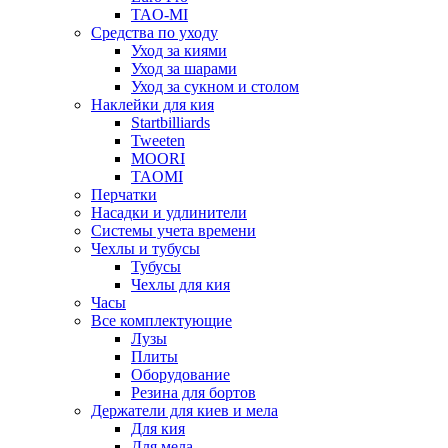
TAO-MI
Средства по уходу
Уход за киями
Уход за шарами
Уход за сукном и столом
Наклейки для кия
Startbilliards
Tweeten
MOORI
TAOMI
Перчатки
Насадки и удлинители
Системы учета времени
Чехлы и тубусы
Тубусы
Чехлы для кия
Часы
Все комплектующие
Лузы
Плиты
Оборудование
Резина для бортов
Держатели для киев и мела
Для кия
Для мела