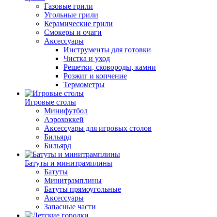
Газовые грили
Угольные грили
Керамические грили
Смокеры и очаги
Аксессуары
Инструменты для готовки
Чистка и уход
Решетки, сковороды, камни
Розжиг и копчение
Термометры
Игровые столы
Минифутбол
Аэрохоккей
Аксессуары для игровых столов
Бильяpд
Бильяpд
Батуты и минитрамплины
Батуты
Минитрамплины
Батуты прямоугольные
Аксессуары
Запасные части