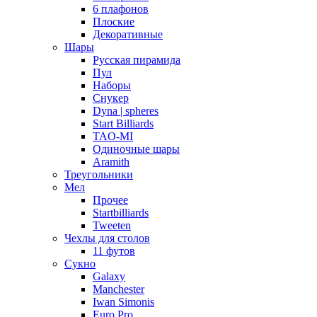
6 плафонов
Плоские
Декоративные
Шары
Русская пирамида
Пул
Наборы
Снукер
Dyna | spheres
Start Billiards
TAO-MI
Одиночные шары
Aramith
Треугольники
Мел
Прочее
Startbilliards
Tweeten
Чехлы для столов
11 футов
Сукно
Galaxy
Manchester
Iwan Simonis
Euro Pro