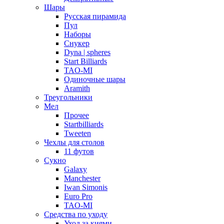
Шары
Русская пирамида
Пул
Наборы
Снукер
Dyna | spheres
Start Billiards
TAO-MI
Одиночные шары
Aramith
Треугольники
Мел
Прочее
Startbilliards
Tweeten
Чехлы для столов
11 футов
Сукно
Galaxy
Manchester
Iwan Simonis
Euro Pro
TAO-MI
Средства по уходу
Уход за киями