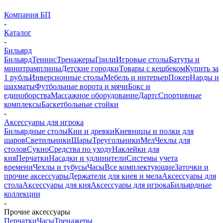
Компания БП
-
Каталог
-
Бильярд
Бильярд
Теннис
Тренажеры
Грили
Игровые столы
Батуты и
минитрамплины
Детские городки
Товары с кешбеком
Купить за
1 рубль
Инверсионные столы
Мебель и интерьер
Покер
Нарды и
шахматы
Футбольные ворота и мячи
Бокс и
единоборства
Массажное оборудование
Дартс
Спортивные
комплексы
Баскетбольные стойки
-
Аксессуары для игрока
Бильярдные столы
Кии и древки
Киевницы и полки для
шаров
Светильники
Шары
Треугольники
Мел
Чехлы для
столов
Сукно
Средства по уходу
Наклейки для
кия
Перчатки
Насадки и удлинители
Системы учета
времени
Чехлы и тубусы
Часы
Все комплектующие
Заточки и
прочие аксессуары
Держатели для киев и мела
Аксессуары для
стола
Аксессуары для кия
Аксессуары для игрока
Бильярдные
коллекции
-
Прочие аксессуары
Перчатки
Часы
Тренажеры