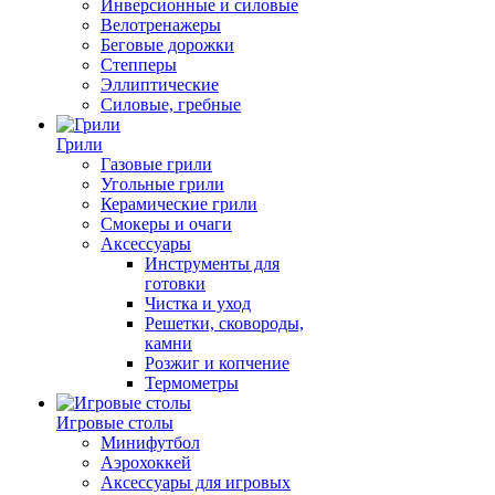
Инверсионные и силовые
Велотренажеры
Беговые дорожки
Степперы
Эллиптические
Силовые, гребные
Грили
Газовые грили
Угольные грили
Керамические грили
Смокеры и очаги
Аксессуары
Инструменты для
готовки
Чистка и уход
Решетки, сковороды,
камни
Розжиг и копчение
Термометры
Игровые столы
Минифутбол
Аэрохоккей
Аксессуары для игровых