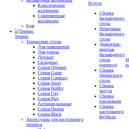
Бильярдные коллекции
Услуги
Классические
коллекции
Сборка
Современные
бильярдного
коллекции
стола
Ещё
Перетяжка
бильярдного
Теннис
стола
Теннисные столы
Демонтаж-
Для помещений
монтаж
Для улицы
бильярдного
Детские
стола
Н
Складные
(переезд)
р
Серия Olympic
Сборка
Серия Game
теннисного
Серия Compact
стола
Серия Sport
Сборка
Серия Hobby
батута
Серия City
Сборка
Серия Play
аэрохоккея
Антивандальные
Сборка
Серия Design
настольного
Серия Black
футбола
Аксессуары для настольного
тенниса