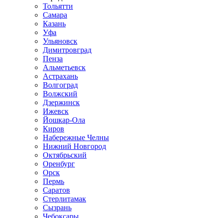
Тольятти
Самара
Казань
Уфа
Ульяновск
Димитровград
Пенза
Альметьевск
Астрахань
Волгоград
Волжский
Дзержинск
Ижевск
Йошкар-Ола
Киров
Набережные Челны
Нижний Новгород
Октябрьский
Оренбург
Орск
Пермь
Саратов
Стерлитамак
Сызрань
Чебоксары