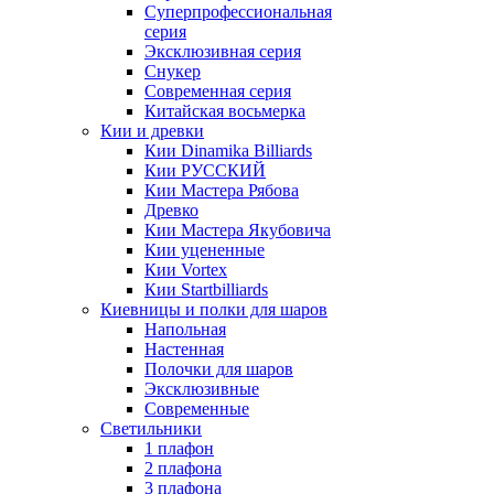
Суперпрофессиональная
серия
Эксклюзивная серия
Снукер
Современная серия
Китайская восьмерка
Кии и древки
Кии Dinamika Billiards
Кии РУССКИЙ
Кии Мастера Рябова
Древко
Кии Мастера Якубовича
Кии уцененные
Кии Vortex
Кии Startbilliards
Киевницы и полки для шаров
Напольная
Настенная
Полочки для шаров
Эксклюзивные
Современные
Светильники
1 плафон
2 плафона
3 плафона