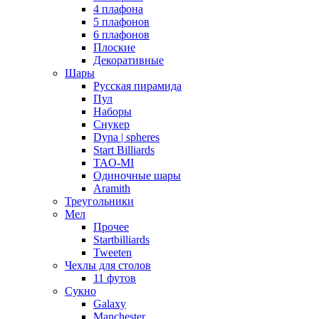
4 плафона
5 плафонов
6 плафонов
Плоские
Декоративные
Шары
Русская пирамида
Пул
Наборы
Снукер
Dyna | spheres
Start Billiards
TAO-MI
Одиночные шары
Aramith
Треугольники
Мел
Прочее
Startbilliards
Tweeten
Чехлы для столов
11 футов
Сукно
Galaxy
Manchester