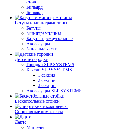
столов
Бильяpд
Бильяpд
Батуты и минитрамплины
Батуты
Минитрамплины
Батуты прямоугольные
Аксессуары
Запасные части
Детские городки
Городки SLP SYSTEMS
Качели SLP SYSTEMS
1 секция
2 секции
3 секции
Аксессуары SLP SYSTEMS
Баскетбольные стойки
Спортивные комплексы
Дартс
Мишени