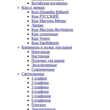
Китайская восьмерка
Кии и древки
Кии Dinamika Billiards
Кии РУССКИЙ
Кии Мастера Рябова
Древко
Кии Мастера Якубовича
Кии уцененные
Кии Vortex
Кии Startbilliards
Киевницы и полки для шаров
Напольная
Настенная
Полочки для шаров
Эксклюзивные
Современные
Светильники
1 плафон
2 плафона
3 плафона
4 плафона
5 плафонов
6 плафонов
Плоские
Декоративные