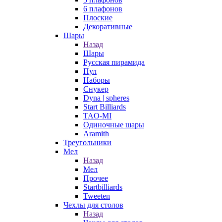
6 плафонов
Плоские
Декоративные
Шары
Назад
Шары
Русская пирамида
Пул
Наборы
Снукер
Dyna | spheres
Start Billiards
TAO-MI
Одиночные шары
Aramith
Треугольники
Мел
Назад
Мел
Прочее
Startbilliards
Tweeten
Чехлы для столов
Назад