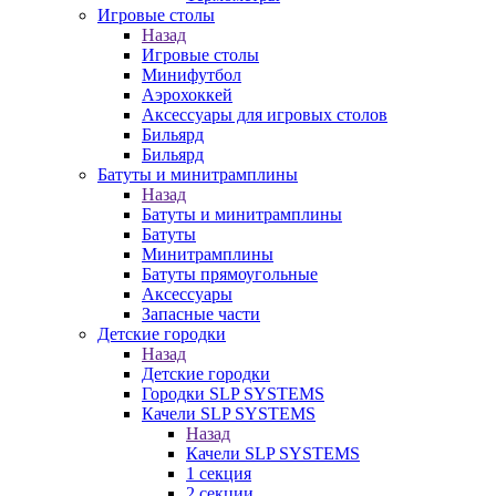
Игровые столы
Назад
Игровые столы
Минифутбол
Аэрохоккей
Аксессуары для игровых столов
Бильяpд
Бильяpд
Батуты и минитрамплины
Назад
Батуты и минитрамплины
Батуты
Минитрамплины
Батуты прямоугольные
Аксессуары
Запасные части
Детские городки
Назад
Детские городки
Городки SLP SYSTEMS
Качели SLP SYSTEMS
Назад
Качели SLP SYSTEMS
1 секция
2 секции