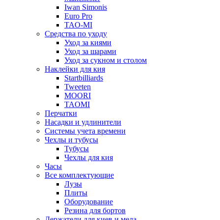
Iwan Simonis
Euro Pro
TAO-MI
Средства по уходу
Уход за киями
Уход за шарами
Уход за сукном и столом
Наклейки для кия
Startbilliards
Tweeten
MOORI
TAOMI
Перчатки
Насадки и удлинители
Системы учета времени
Чехлы и тубусы
Тубусы
Чехлы для кия
Часы
Все комплектующие
Лузы
Плиты
Оборудование
Резина для бортов
Держатели для киев и мела