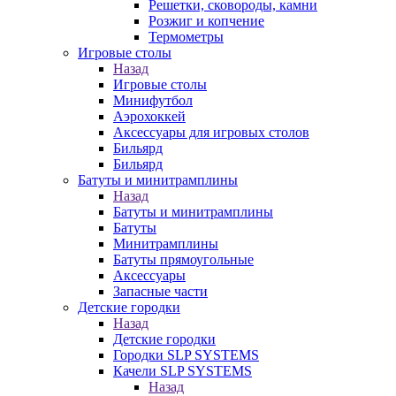
Решетки, сковороды, камни
Розжиг и копчение
Термометры
Игровые столы
Назад
Игровые столы
Минифутбол
Аэрохоккей
Аксессуары для игровых столов
Бильяpд
Бильяpд
Батуты и минитрамплины
Назад
Батуты и минитрамплины
Батуты
Минитрамплины
Батуты прямоугольные
Аксессуары
Запасные части
Детские городки
Назад
Детские городки
Городки SLP SYSTEMS
Качели SLP SYSTEMS
Назад