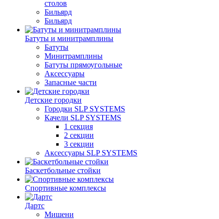
столов
Бильяpд
Бильяpд
Батуты и минитрамплины
Батуты
Минитрамплины
Батуты прямоугольные
Аксессуары
Запасные части
Детские городки
Городки SLP SYSTEMS
Качели SLP SYSTEMS
1 секция
2 секции
3 секции
Аксессуары SLP SYSTEMS
Баскетбольные стойки
Спортивные комплексы
Дартс
Мишени