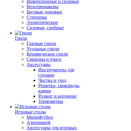
Инверсионные и силовые
Велотренажеры
Беговые дорожки
Степперы
Эллиптические
Силовые, гребные
Грили
Газовые грили
Угольные грили
Керамические грили
Смокеры и очаги
Аксессуары
Инструменты для
готовки
Чистка и уход
Решетки, сковороды,
камни
Розжиг и копчение
Термометры
Игровые столы
Минифутбол
Аэрохоккей
Аксессуары для игровых