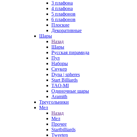
3 плафона
4 плафона
5 плафонов
6 плафонов
Плоские
Декоративные
Шары
Назад
Шары
Русская пирамида
Пул
Наборы
Снукер
Dyna | spheres
Start Billiards
TAO-MI
Одиночные шары
Aramith
Треугольники
Мел
Назад
Мел
Прочее
Startbilliards
Tweeten