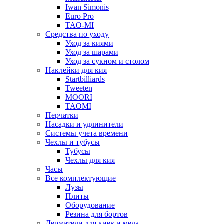
Iwan Simonis
Euro Pro
TAO-MI
Средства по уходу
Уход за киями
Уход за шарами
Уход за сукном и столом
Наклейки для кия
Startbilliards
Tweeten
MOORI
TAOMI
Перчатки
Насадки и удлинители
Системы учета времени
Чехлы и тубусы
Тубусы
Чехлы для кия
Часы
Все комплектующие
Лузы
Плиты
Оборудование
Резина для бортов
Держатели для киев и мела