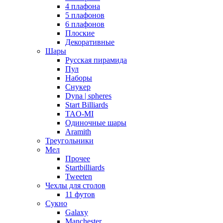
4 плафона
5 плафонов
6 плафонов
Плоские
Декоративные
Шары
Русская пирамида
Пул
Наборы
Снукер
Dyna | spheres
Start Billiards
TAO-MI
Одиночные шары
Aramith
Треугольники
Мел
Прочее
Startbilliards
Tweeten
Чехлы для столов
11 футов
Сукно
Galaxy
Manchester