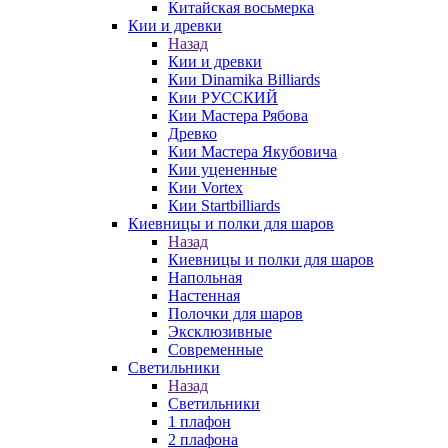
Китайская восьмерка
Кии и древки
Назад
Кии и древки
Кии Dinamika Billiards
Кии РУССКИЙ
Кии Мастера Рябова
Древко
Кии Мастера Якубовича
Кии уцененные
Кии Vortex
Кии Startbilliards
Киевницы и полки для шаров
Назад
Киевницы и полки для шаров
Напольная
Настенная
Полочки для шаров
Эксклюзивные
Современные
Светильники
Назад
Светильники
1 плафон
2 плафона