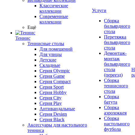
Бильярдные коллекции
Классические
Услуги
коллекции
Современные
Сборка
коллекции
бильярдного
Ещё
стола
Перетяжка
Теннис
бильярдного
Теннисные столы
стола
Для помещений
Демонтаж-
Для улицы
монтаж
Детские
бильярдного
Складные
стола
Н
Серия Olympic
(переезд)
р
Серия Game
Сборка
Серия Compact
теннисного
Серия Sport
стола
Серия Hobby
Сборка
Серия City
батута
Серия Play
Сборка
Антивандальные
аэрохоккея
Серия Design
Сборка
Серия Black
настольного
Аксессуары для настольного
футбола
тенниса