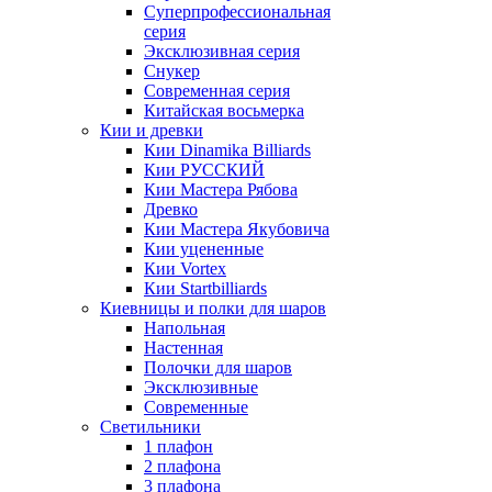
Суперпрофессиональная
серия
Эксклюзивная серия
Снукер
Современная серия
Китайская восьмерка
Кии и древки
Кии Dinamika Billiards
Кии РУССКИЙ
Кии Мастера Рябова
Древко
Кии Мастера Якубовича
Кии уцененные
Кии Vortex
Кии Startbilliards
Киевницы и полки для шаров
Напольная
Настенная
Полочки для шаров
Эксклюзивные
Современные
Светильники
1 плафон
2 плафона
3 плафона