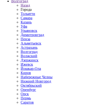
Волгоград
Назад
Города
Тольятти
Самара
Казань
Уфа
Ульяновск
Димитровград
Пенза
Альметьевск
Астрахань
Волгоград
Волжский
Дзержинск
Ижевск
Йошкар-Ола
Киров
Набережные Челны
Нижний Новгород
Октябрьский
Оренбург
Орск
Пермь
Саратов