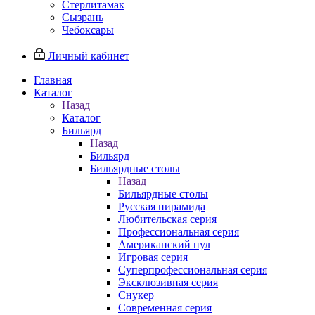
Стерлитамак
Сызрань
Чебоксары
Личный кабинет
Главная
Каталог
Назад
Каталог
Бильярд
Назад
Бильярд
Бильярдные столы
Назад
Бильярдные столы
Русская пирамида
Любительская серия
Профессиональная серия
Американский пул
Игровая серия
Суперпрофессиональная серия
Эксклюзивная серия
Снукер
Современная серия